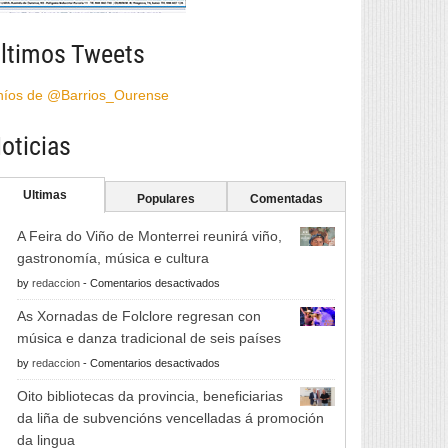
ltimos Tweets
híos de @Barrios_Ourense
oticias
Ultimas
Populares
Comentadas
A Feira do Viño de Monterrei reunirá viño,
gastronomía, música e cultura
en
by
redaccion
-
Comentarios desactivados
A
As Xornadas de Folclore regresan con
Feira
música e danza tradicional de seis países
do
en
by
redaccion
-
Comentarios desactivados
Viño
As
de
Oito bibliotecas da provincia, beneficiarias
Xornadas
Monterrei
da liña de subvencións vencelladas á promoción
de
reunirá
da lingua