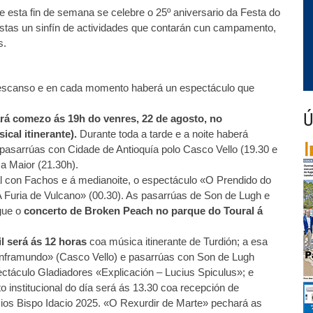
ue esta fin de semana se celebre o 25º aniversario da Festa do
tas un sinfín de actividades que contarán cun campamento,
s.
descanso e en cada momento haberá un espectáculo que
Ú
rá comezo ás 19h do venres, 22 de agosto, no
cal itinerante).
Durante toda a tarde e a noite haberá
pasarrúas con Cidade de Antioquía polo Casco Vello (19.30 e
a Maior (21.30h).
al con Fachos e á medianoite, o espectáculo «O Prendido do
 Furia de Vulcano» (00.30). As pasarrúas de Son de Lugh e
gue o
concerto de Broken Peach no parque do Toural á
l será ás 12 horas
coa música itinerante de Turdión; a esa
nframundo» (Casco Vello) e pasarrúas con Son de Lugh
ectáculo Gladiadores «Explicación – Lucius Spiculus»; e
 institucional do día será ás 13.30 coa recepción de
mios Bispo Idacio 2025. «O Rexurdir de Marte» pechará as