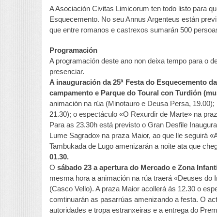
A Asociación Civitas Limicorum ten todo listo para q
Esquecemento. No seu Annus Argenteus están previs
que entre romanos e castrexos sumarán 500 persoa
Programación
A programación deste ano non deixa tempo para o 
presenciar.
A inauguración da 25ª Festa do Esquecemento da
campamento e Parque do Toural con Turdión (musi
animación na rúa (Minotauro e Deusa Persa, 19.00); 
21.30); o espectáculo «O Rexurdir de Marte» na praz
Para as 23.30h está previsto o Gran Desfile Inaugur
Lume Sagrado» na praza Maior, ao que lle seguirá «A
Tambukada de Lugo amenizarán a noite ata que che
01.30.
O
sábado 23 a apertura do Mercado e Zona Infanti
mesma hora a animación na rúa traerá «Deuses do I
(Casco Vello). A praza Maior acollerá ás 12.30 o esp
comtinuarán as pasarrúas amenizando a festa. O acto
autoridades e tropa estranxeiras e a entrega do Pre