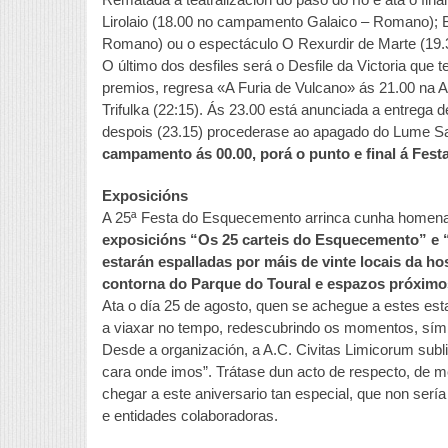
Lirolaio (18.00 no campamento Galaico – Romano); 
Romano) ou o espectáculo O Rexurdir de Marte (19.3
O último dos desfiles será o Desfile da Victoria que te
premios, regresa «A Furia de Vulcano» ás 21.00 na
Trifulka (22:15). Ás 23.00 está anunciada a entrega
despois (23.15) procederase ao apagado do Lume 
campamento ás 00.00, porá o punto e final á Fes
Exposicións
A 25ª Festa do Esquecemento arrinca cunha homenaxe
exposicións “Os 25 carteis do Esquecemento” e “
estarán espalladas por máis de vinte locais da ho
contorna do Parque do Toural e espazos próximo
Ata o día 25 de agosto, quen se achegue a estes es
a viaxar no tempo, redescubrindo os momentos, símb
Desde a organización, a A.C. Civitas Limicorum subl
cara onde imos”. Trátase dun acto de respecto, de m
chegar a este aniversario tan especial, que non serí
e entidades colaboradoras.