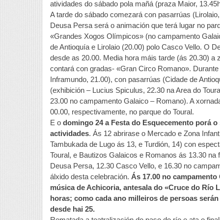
atividades do sábado pola mañá (praza Maior, 13.45h
A tarde do sábado comezará con pasarrúas (Lirolaio, 
Deusa Persa será o animación que terá lugar no par
«Grandes Xogos Olímpicos» (no campamento Galaic
de Antioquía e Lirolaio (20.00) polo Casco Vello. O
desde as 20.00. Media hora máis tarde (ás 20.30) a z
contará con gradas- «Gran Circo Romano». Durante o
Inframundo, 21.00), con pasarrúas (Cidade de Antioq
(exhibición – Lucius Spiculus, 22.30 na Area do Toura
23.00 no campamento Galaico – Romano). A xornada 
00.00, respectivamente, no parque do Toural.
E o
domingo 24 a Festa do Esquecemento porá o se
actividades
. Ás 12 abrirase o Mercado e Zona Infanti
Tambukada de Lugo ás 13, e Turdión, 14) con espectá
Toural, e Bautizos Galaicos e Romanos ás 13.30 na f
Deusa Persa, 12.30 Casco Vello, e 16.30 no campame
álxido desta celebración.
Ás 17.00 no campamento
música de Achicoria, antesala do «Cruce do Río Le
horas; como cada ano milleiros de persoas serán p
desde hai 25.
Rematada a teatralización do paso do río e ata o fi