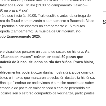
Batucada Bloco Trifulka (19.00 no campamento Galaico –
0 na praza Maior).
rá o seu inicio ás 20.00. Tralo desfile e antes da entrega de
S
 Area do Toural e amenizarán o campamento a Batucada Bloco
 de premios a participantes no campamento e 15 minutos
Sagrada (campamento).
A música de Grimorium, no
ta do Esquecemento 2025.
 visual que percorre un cuarto de século de historia.
As
25 anos en imaxes” reúnen, en total, 50 pezas que
stalería de Xinzo, situados na rúa dos Viños, Praza Maior,
s.
tablecementos poderá gozar dunha mostra única que convida
olos e imaxes que marcaron a evolución desta cita histórica.
iñan que “lembrar de onde vimos é a mellor maneira de saber
emoria e de posta en valor de todo o camiño percorrido ata
a posible sen o esforzo compartido de veciñanza, participantes