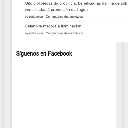
Oito bibliotecas da provincia, beneficiarias da liña de su
Xornadas
vencelladas á promoción da lingua
de
en
by
redaccion
-
Comentarios desactivados
Folclore
Oito
regresan
Celanova mellora a iluminación
bibliotecas
con
en
by
redaccion
-
Comentarios desactivados
da
música
Celanova
provincia,
e
mellora
beneficiarias
danza
Síguenos en Facebook
a
da
tradicional
iluminación
liña
de
de
seis
subvencións
países
vencelladas
á
promoción
da
lingua