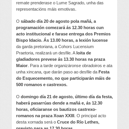
remate prenderase o Lume Sagrado, unha das
representacións máis emotivas.
O
sábado día 20 de agosto pola mañá, a
programación comezará ás 12.30 horas cun
acto institucional e farase entrega dos Premios
Bispo Idacio. Ás 13.00 horas, a lexión lucense
da garda pretoriana, a Cohors Lucensium
Praetoria, realizará un desfile. A
loita de
gladiadores prevese ás 13.30 horas na praza
Maior
. Para a tarde organizáronse obradoiros e ata
unha xincana, que darán paso ao desfile da
Festa
do Esquecemento, no que participarán máis de
500 romanos e castrexos.
O
domingo día 21 de agosto, último día da festa,
haberá pasarrúas dende a mañá e, ás 12.30
horas, oficiaranse os bautizos castrexo-
romanos na praza Xoan XXIII
. O principal acto
desta xornada será o
Cruce do Río Lethes,
previsto para as 17.30 horas.