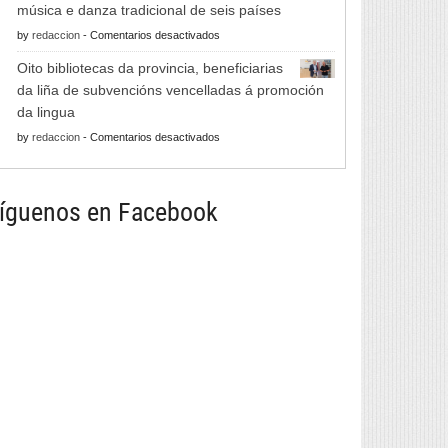
música e danza tradicional de seis países
do
en
by
redaccion
-
Comentarios desactivados
Viño
As
de
Oito bibliotecas da provincia, beneficiarias
Xornadas
Monterrei
da liña de subvencións vencelladas á promoción
de
reunirá
da lingua
Folclore
viño,
en
by
redaccion
-
Comentarios desactivados
regresan
gastronomía,
Oito
con
música
bibliotecas
música
e
da
íguenos en Facebook
e
cultura
provincia,
danza
beneficiarias
tradicional
da
de
liña
seis
de
países
subvencións
vencelladas
á
promoción
da
lingua