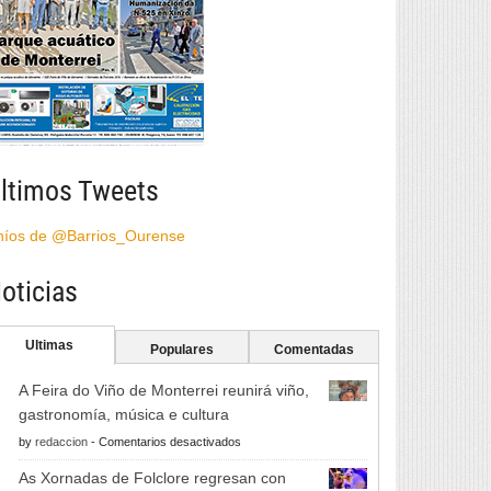
ltimos Tweets
híos de @Barrios_Ourense
oticias
Ultimas
Populares
Comentadas
A Feira do Viño de Monterrei reunirá viño,
gastronomía, música e cultura
en
by
redaccion
-
Comentarios desactivados
A
As Xornadas de Folclore regresan con
Feira