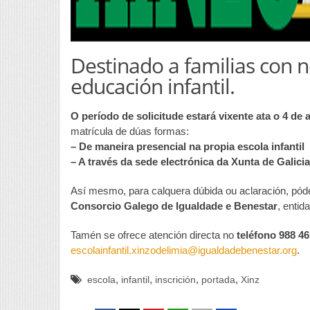
Destinado a familias con 
educación infantil.
O período de solicitude estará vixente ata o 4 de a
matrícula de dúas formas:
– De maneira presencial na propia escola infantil
– A través da sede electrónica da Xunta de Galicia
Así mesmo, para calquera dúbida ou aclaración, pód
Consorcio Galego de Igualdade e Benestar
, entid
Tamén se ofrece atención directa no
teléfono 988 46
escolainfantil.xinzodelimia@igualdadebenestar.org
.
,
,
,
,
escola
infantil
inscrición
portada
Xinz