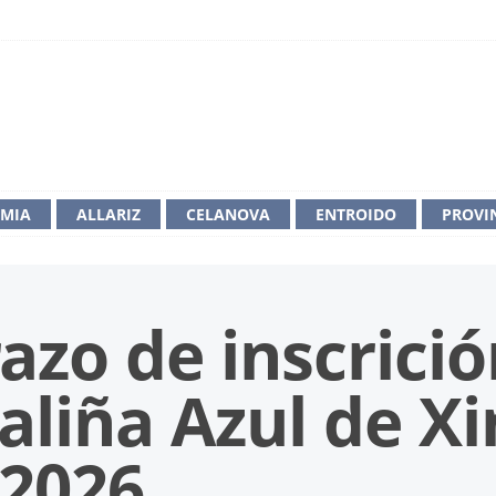
IMIA
ALLARIZ
CELANOVA
ENTROIDO
PROVI
azo de inscrició
Galiña Azul de X
-2026