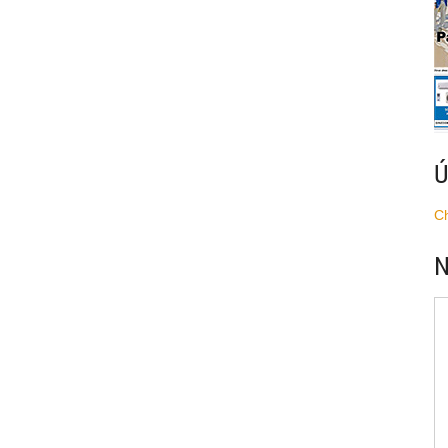
Ú
C
N