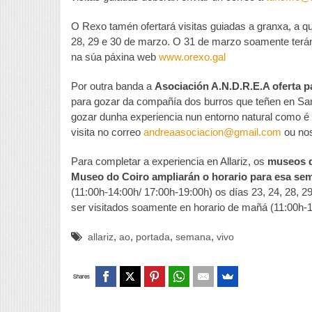
O Rexo tamén ofertará visitas guiadas a granxa, a q
28, 29 e 30 de marzo. O 31 de marzo soamente terán 
na súa páxina web
www.orexo.gal
Por outra banda a
Asociación A.N.D.R.E.A oferta p
para gozar da compañía dos burros que teñen en Sa
gozar dunha experiencia nun entorno natural como é 
visita no correo
andreaasociacion@gmail.com
ou nos
Para completar a experiencia en Allariz, os
museos d
Museo do Coiro ampliarán o horario para esa se
(11:00h-14:00h/ 17:00h-19:00h) os días 23, 24, 28, 
ser visitados soamente en horario de mañá (11:00h-1
,
,
,
,
allariz
ao
portada
semana
vivo
Shares