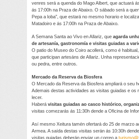
venres será a quenda do Mago Albert, que actuará ás
ás 17:00h na Praza de Abaixo. O sábado será a quend
Pepa a loba”, que estará no mesmo horario e locali
Matadoiro e ás 17:00h na Praza de Abaixo.
A Semana Santa ao Vivo en Allariz, que
agarda unha
de artesanía, gastronomía e visitas guiadas a var
O patio do Museo do Coiro acollerá, como é habitual
que participan artesáns de Allariz. Unha representaci
ou pedra, entre outros.
Mercado da Reserva da Biosfera
O Mercado da Reserva da Biosfera ampliará o seu ho
Ademais destas actividades as visitas guiadas e os 
lecer.
Haberá
visitas guiadas ao casco histórico, organiz
visitas comezarás ás 11:30h dende a Oficina de Infor
Así mesmo Xeitura tamén ofertará do 25 de marzo ao 
Armea. A saída destas visitas serán ás 10:30h dende 
visitas guiadas deberán enviar un correo a
turismo@