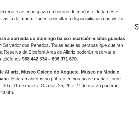
ueixería e ao ecoespazo en horario de mañás e de tardes o
visita de mañá. Podes consultar a dispoñibilidade das visitas
S
ara a xornada do domingo baixo inscrición visitas guiadas
n Salvador dos Penedos. Todas aquelas persoas que queiran
a Reserva da Biosfera Area de Allariz poderán reservar a
 teléfonos
988 442 534 – 696 971 670
.
e Allariz, Museo Galego do Xoguete, Museo da Moda e
mana
. Estarán abertos ao público en horario de mañá e tarde
29, 30 e 31 de marzo. Os días 25, 26 e 27 de marzo poderán
4:00h).