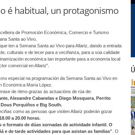
mo é habitual, un protagonismo
concelleira de Promoción Económica, Comercio e Turismo
ana Santa ao Vivo.
 que ten a Semana Santa ao Vivo para Allariz, dando a entrada
e, culturais e de lecer para a veciñanza, para a súa calidade
inamización económica tan importante para a economía local
or comercial en Allariz”.
Ú
nismo especial na programación da Semana Santa ao Vivo en
ión Económica María López.
herase de ritmo grazas ás actuacións de rúa de:
uante, Alexandre Cabanelas e Diego Mosquera, Perrito
s Dous Porquiños e Big South.
eciñas como as persoas que visiten Allariz poderán gozar
18.00 a 20.00 horas.
 o formato de dúas xornadas de actividade infantil. O
 e de tarde actividades para que asistan as familias”
. O