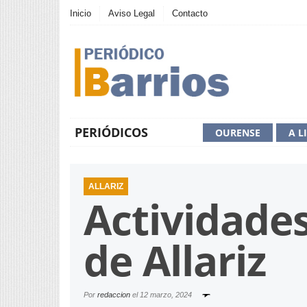
Inicio
Aviso Legal
Contacto
PERIÓDICOS
OURENSE
A L
ALLARIZ
Actividade
de Allariz
Por
redaccion
el
12 marzo, 2024