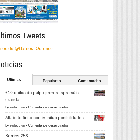
ltimos Tweets
híos de @Barrios_Ourense
oticias
Ultimas
Populares
Comentadas
610 quilos de pulpo para a tapa máis
grande
en
by
redaccion
-
Comentarios desactivados
610
Alfabeto finito con infinitas posibilidades
quilos
en
by
redaccion
-
Comentarios desactivados
de
Alfabeto
pulpo
Barrios 258
finito