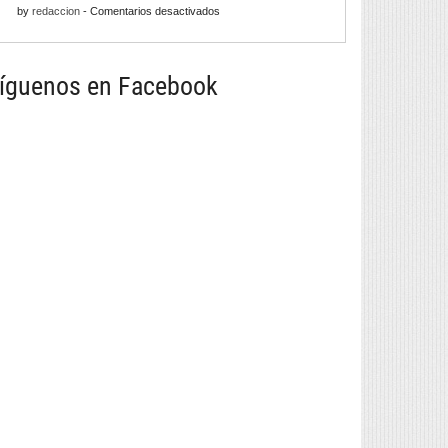
para
en
by
redaccion
-
Comentarios desactivados
con
a
Barrios
infinitas
tapa
258
posibilidades
máis
íguenos en Facebook
grande