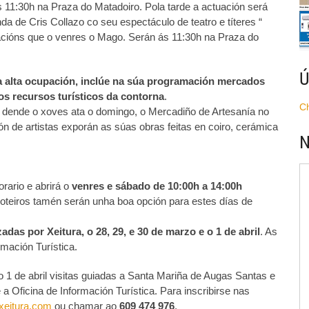
 11:30h na Praza do Matadoiro. Pola tarde a actuación será
a de Cris Collazo co seu espectáculo de teatro e títeres “
zacións que o venres o Mago. Serán ás 11:30h na Praza do
Ú
 alta ocupación, inclúe na súa programación mercados
ios recursos turísticos da contorna
.
C
, dende o xoves ata o domingo, o Mercadiño de Artesanía no
ón de artistas exporán as súas obras feitas en coiro, cerámica
N
rario e abrirá o
venres e sábado de 10:00h a 14:00h
roteiros tamén serán unha boa opción para estes días de
adas por Xeitura, o 28, 29, e 30 de marzo e o 1 de abril
. As
mación Turística.
1 de abril visitas guiadas a Santa Mariña de Augas Santas e
a Oficina de Información Turística. Para inscribirse nas
xeitura.com
ou chamar ao
609 474 976
.