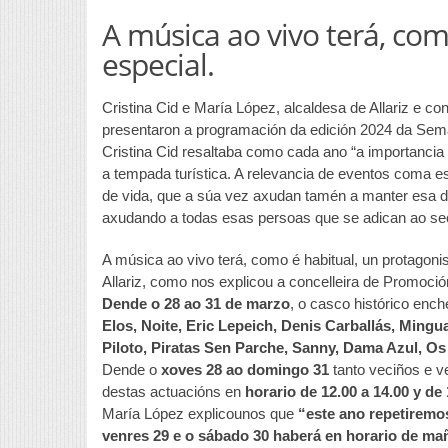
A música ao vivo terá, co
especial.
Cristina Cid e María López, alcaldesa de Allariz e 
presentaron a programación da edición 2024 da Sem
Cristina Cid resaltaba como cada ano “a importancia
a tempada turística. A relevancia de eventos coma est
de vida, que a súa vez axudan tamén a manter esa d
axudando a todas esas persoas que se adican ao sect
A música ao vivo terá, como é habitual, un protago
Allariz, como nos explicou a concelleira de Promoc
Dende o 28 ao 31 de marzo
, o casco histórico enc
Elos, Noite, Eric Lepeich, Denis Carballás, Ming
Piloto, Piratas Sen Parche, Sanny, Dama Azul, O
Dende o
xoves 28 ao domingo 31
tanto veciños e v
destas actuacións en
horario de 12.00 a 14.00 y de 
María López explicounos que
“este ano repetiremos
venres 29 e o sábado 30 haberá en horario de mañá