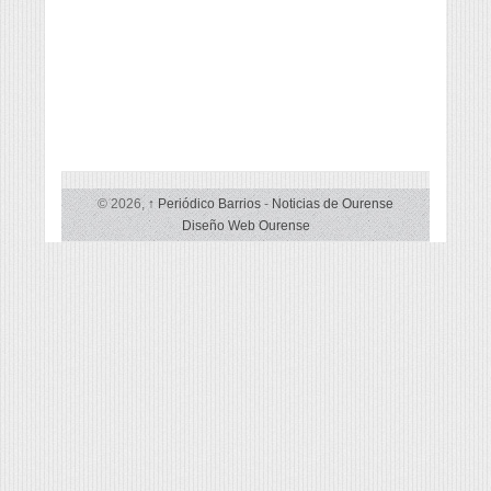
© 2026,
↑
Periódico Barrios
-
Noticias de Ourense
Diseño Web Ourense