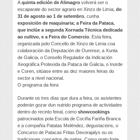
A
quinta edición de Alimagro
volverá ser o
escaparate do sector agrario en Xinzo de Limia,
do
31 de agosto ao 1 de setembro
, cunha
exposición de maquinaria; a Feira da Pataca,
que inclúe a segunda Xornada Técnica dedicada
ao cultivo, e a Feira do Comercio
. Esta feira,
organizada polo Concello de Xinzo de Limia coa
colaboración da Deputación de Ourense, a Xunta
de Galicia, o Consello Regulador da Indicación
Xeográfica Protexida da Pataca de Galicia, o Inorde
e Coren, sitúase entre as dez maiores feiras do
sector a nivel nacional.
O programa da feira
Durante os tres días que dura a feira, os asistentes
poderán gozar dun nutrido programa de actividades
dentro do recinto feiral, como
showcookings
patrocinados pola Escola de Cociña Fariña Branca
e a compañía Patatas Meléndez, degustacións, o
Concurso de Patacas Fritas Devorajalys ou os
tradicionais concertos de gaitas. Como prato forte,