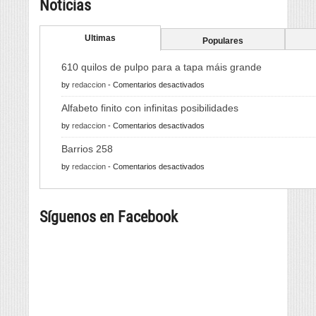
Noticias
Ultimas
Populares
610 quilos de pulpo para a tapa máis grande
en
by
redaccion
-
Comentarios desactivados
610
Alfabeto finito con infinitas posibilidades
quilos
en
by
redaccion
-
Comentarios desactivados
de
Alfabeto
pulpo
Barrios 258
finito
para
en
by
redaccion
-
Comentarios desactivados
con
a
Barrios
infinitas
tapa
258
posibilidades
máis
Síguenos en Facebook
grande