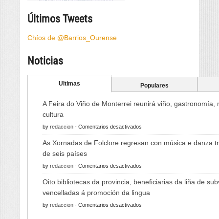
Últimos Tweets
Chíos de @Barrios_Ourense
Noticias
Ultimas
Populares
A Feira do Viño de Monterrei reunirá viño, gastronomía,
cultura
en
by
redaccion
-
Comentarios desactivados
A
As Xornadas de Folclore regresan con música e danza tr
Feira
de seis países
do
en
by
redaccion
-
Comentarios desactivados
Viño
As
de
Oito bibliotecas da provincia, beneficiarias da liña de su
Xornadas
Monterrei
vencelladas á promoción da lingua
de
reunirá
en
by
redaccion
-
Comentarios desactivados
Folclore
viño,
Oito