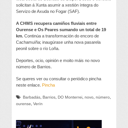
solicitan á Xunta asumir a xestión íntegra do
Servizo de Axuda no Fogar (SAF).
A CHMS recupera camiños fluviais entre
Ourense e Os Peares sumando un total de 19
km.
Continúa a transformación do encoro de
Cachamuíña; inaugúrase unha nova pasarela
peonil sobre o río Loña.
Deportes, ocio, opinión e moito máis no novo
número de Barrios.
Se queres ver ou consultar o periódico pincha
neste enlace.
Pincha
,
,
,
,
,
Barbadás
Barrios
DO Monterrei
novo
número
,
ourense
Verín