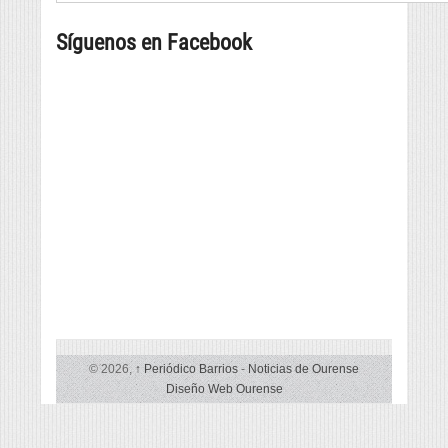
regresan
gastronomía,
bibliotecas
con
música
Síguenos en Facebook
da
música
e
provincia,
e
cultura
beneficiarias
danza
da
tradicional
liña
de
de
seis
subvencións
países
vencelladas
á
promoción
da
lingua
© 2026,
↑
Periódico Barrios
-
Noticias de Ourense
Diseño Web Ourense