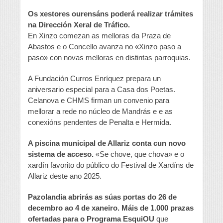
Os xestores ourensáns poderá realizar trámites
na Dirección Xeral de Tráfico.
En Xinzo comezan as melloras da Praza de
Abastos e o Concello avanza no «Xinzo paso a
paso» con novas melloras en distintas parroquias.
A Fundación Curros Enríquez prepara un
aniversario especial para a Casa dos Poetas.
Celanova e CHMS firman un convenio para
mellorar a rede no núcleo de Mandrás e e as
conexións pendentes de Penalta e Hermida.
A piscina municipal de Allariz conta cun novo
sistema de acceso.
«Se chove, que chova» e o
xardín favorito do público do Festival de Xardíns de
Allariz deste ano 2025.
Pazolandia abrirás as súas portas do 26 de
decembro ao 4 de xaneiro. Máis de 1.000 prazas
ofertadas para o Programa EsquiOU
que