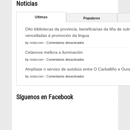
Noticias
Ultimas
Populares
Oito bibliotecas da provincia, beneficiarias da liña de su
vencelladas á promoción da lingua
en
by
redaccion
-
Comentarios desactivados
Oito
Celanova mellora a iluminación
bibliotecas
en
by
redaccion
-
Comentarios desactivados
da
Celanova
provincia,
Amplíase o servizo de autobús entre O Carballiño e Our
mellora
beneficiarias
en
by
redaccion
-
Comentarios desactivados
a
da
Amplíase
iluminación
liña
o
de
Síguenos en Facebook
servizo
subvencións
de
vencelladas
autobús
á
entre
promoción
O
da
Carballiño