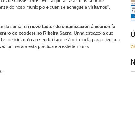
os de Covas-Triós.
En calquera caso rutas sempre
anza do noso municipio e quen se achegue a visitarnos”,
etende sumar un
novo factor de dinamización á economía
Ú
dentro do xeodestino Ribeira Sacra
. Unha estratexia que
das de iniciación ao sendeirismo e á micoloxía para orientar a
 primeira a esta práctica e a este territorio.
C
N
da