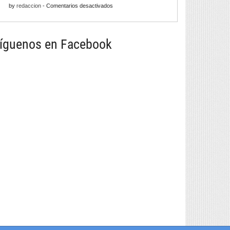
para
en
by
redaccion
-
Comentarios desactivados
con
a
Barrios
infinitas
tapa
258
posibilidades
máis
íguenos en Facebook
grande