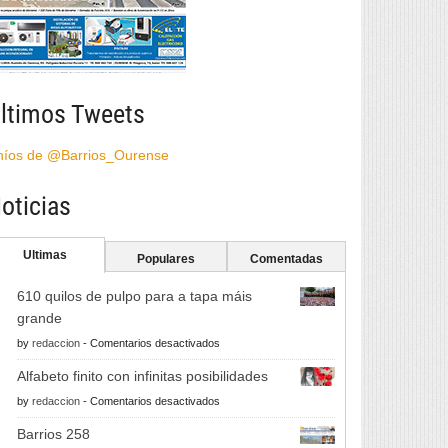
ltimos Tweets
híos de @Barrios_Ourense
oticias
Ultimas
Populares
Comentadas
610 quilos de pulpo para a tapa máis
grande
en
by
redaccion
-
Comentarios desactivados
610
Alfabeto finito con infinitas posibilidades
quilos
en
by
redaccion
-
Comentarios desactivados
de
Alfabeto
pulpo
Barrios 258
finito