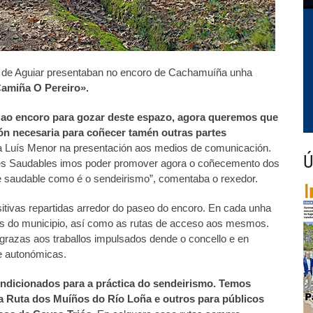
ro de Aguiar presentaban no encoro de Cachamuíña unha
Camiña O Pereiro».
 ao encoro para gozar deste espazo, agora queremos que
ión necesaria para coñecer tamén outras partes
 Luís Menor na presentación aos medios de comunicación.
Ú
es Saudables imos poder promover agora o coñecemento dos
e saudable como é o sendeirismo”, comentaba o rexedor.
itivas repartidas arredor do paseo do encoro. En cada unha
ais do municipio, así como as rutas de acceso aos mesmos.
grazas aos traballos impulsados dende o concello e en
 e autonómicas.
ndicionados para a práctica do sendeirismo. Temos
 a Ruta dos Muíños do Río Loña e outros para públicos