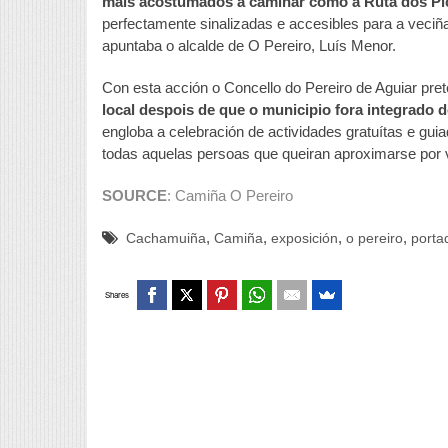
máis acostumados a camiñar como a Ruta dos Pic
perfectamente sinalizadas e accesibles para a veciñ
apuntaba o alcalde de O Pereiro, Luís Menor.
Con esta acción o Concello do Pereiro de Aguiar pr
local despois de que o municipio fora integrado 
engloba a celebración de actividades gratuítas e guia
todas aquelas persoas que queiran aproximarse por vez
SOURCE
: Camiña O Pereiro
,
,
,
,
Cachamuiña
Camiña
exposición
o pereiro
porta
Shares