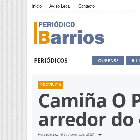
Inicio
Aviso Legal
Contacto
PERIÓDICOS
OURENSE
A L
PROVINCIA
Camiña O P
arredor do
Por
redaccion
el
17 noviembre, 2022