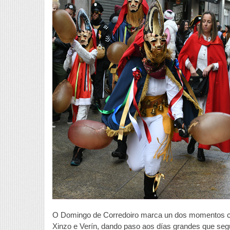
O Domingo de Corredoiro marca un dos momentos cen
Xinzo e Verín, dando paso aos días grandes que seg