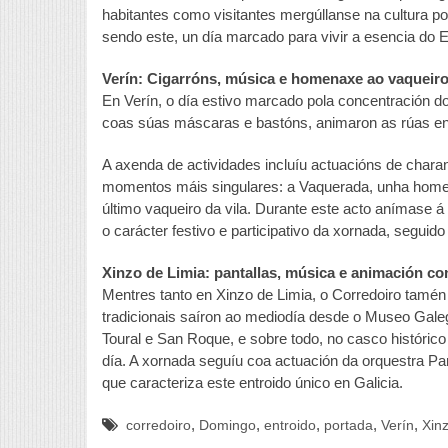
habitantes como visitantes mergúllanse na cultura p
sendo este, un día marcado para vivir a esencia do E
Verín: Cigarróns, música e homenaxe ao vaqueir
En Verín, o día estivo marcado pola concentración do
coas súas máscaras e bastóns, animaron as rúas en
A axenda de actividades incluíu actuacións de chara
momentos máis singulares: a Vaquerada, unha homena
último vaqueiro da vila. Durante este acto anímase á 
o carácter festivo e participativo da xornada, segui
Xinzo de Limia: pantallas, música e animación co
Mentres tanto en Xinzo de Limia, o Corredoiro tamén f
tradicionais saíron ao mediodía desde o Museo Gal
Toural e San Roque, e sobre todo, no casco histórico
día. A xornada seguíu coa actuación da orquestra Parí
que caracteriza este entroido único en Galicia.
,
,
,
,
,
corredoiro
Domingo
entroido
portada
Verín
Xin