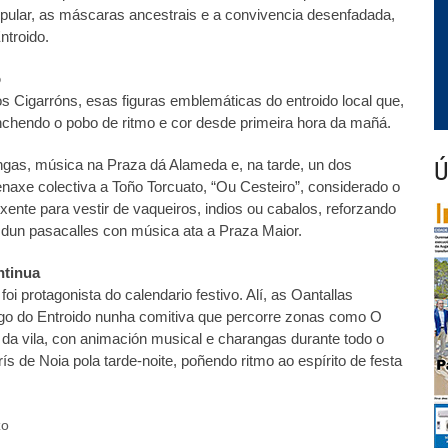
opular, as máscaras ancestrais e a convivencia desenfadada,
ntroido.
o
s Cigarróns, esas figuras emblemáticas do entroido local que,
chendo o pobo de ritmo e cor desde primeira hora da mañá.
ngas, música na Praza dá Alameda e, na tarde, un dos
Ú
xe colectiva a Toño Torcuato, “Ou Cesteiro”, considerado o
xente para vestir de vaqueiros, indios ou cabalos, reforzando
do dun pasacalles con música ata a Praza Maior.
ntinua
oi protagonista do calendario festivo. Alí, as Oantallas
ego do Entroido nunha comitiva que percorre zonas como O
 da vila, con animación musical e charangas durante todo o
s de Noia pola tarde-noite, poñendo ritmo ao espírito de festa
zo