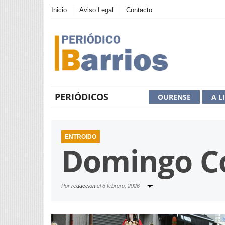
Inicio
Aviso Legal
Contacto
PERIÓDICOS
OURENSE
A L
ENTROIDO
Domingo Co
Por
redaccion
el
8 febrero, 2026