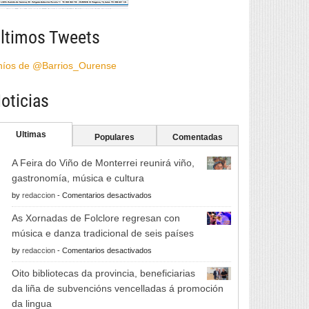
ltimos Tweets
híos de @Barrios_Ourense
oticias
Ultimas
Populares
Comentadas
A Feira do Viño de Monterrei reunirá viño,
gastronomía, música e cultura
en
by
redaccion
-
Comentarios desactivados
A
As Xornadas de Folclore regresan con
Feira
música e danza tradicional de seis países
do
en
by
redaccion
-
Comentarios desactivados
Viño
As
de
Oito bibliotecas da provincia, beneficiarias
Xornadas
Monterrei
da liña de subvencións vencelladas á promoción
de
reunirá
da lingua