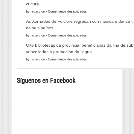
cultura
en
by
redaccion
-
Comentarios desactivados
A
As Xornadas de Folclore regresan con música e danza tr
Feira
de seis países
do
en
by
redaccion
-
Comentarios desactivados
Viño
As
de
Oito bibliotecas da provincia, beneficiarias da liña de su
Xornadas
Monterrei
vencelladas á promoción da lingua
de
reunirá
en
by
redaccion
-
Comentarios desactivados
Folclore
viño,
Oito
regresan
gastronomía,
bibliotecas
con
música
Síguenos en Facebook
da
música
e
provincia,
e
cultura
beneficiarias
danza
da
tradicional
liña
de
de
seis
subvencións
países
vencelladas
á