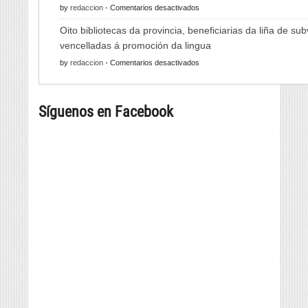
en
by
redaccion
-
Comentarios desactivados
Viño
As
de
Oito bibliotecas da provincia, beneficiarias da liña de su
Xornadas
Monterrei
vencelladas á promoción da lingua
de
reunirá
en
by
redaccion
-
Comentarios desactivados
Folclore
viño,
Oito
regresan
gastronomía,
bibliotecas
con
música
Síguenos en Facebook
da
música
e
provincia,
e
cultura
beneficiarias
danza
da
tradicional
liña
de
de
seis
subvencións
países
vencelladas
á
promoción
da
lingua