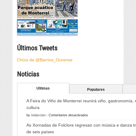
Últimos Tweets
Chíos de @Barrios_Ourense
Noticias
Ultimas
Populares
A Feira do Viño de Monterrei reunirá viño, gastronomía,
cultura
en
by
redaccion
-
Comentarios desactivados
A
As Xornadas de Folclore regresan con música e danza tr
Feira
de seis países
do