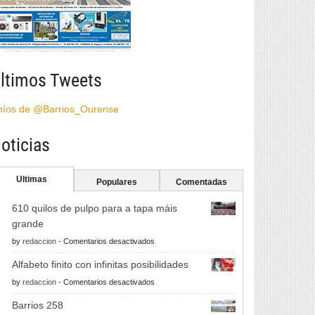
ltimos Tweets
híos de @Barrios_Ourense
oticias
Ultimas
Populares
Comentadas
610 quilos de pulpo para a tapa máis
grande
en
by
redaccion
-
Comentarios desactivados
610
Alfabeto finito con infinitas posibilidades
quilos
en
by
redaccion
-
Comentarios desactivados
de
Alfabeto
pulpo
Barrios 258
finito