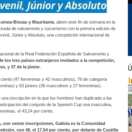
Guinea-Bissau y Mauritania
, abren este fin de semana en la
rada de salvamento y socorrismo con la primera edición de
nil, Júnior y Absoluto, una competición internacional de
nacional de la Real Federación Española de Salvamento y
de los tres países extranjeros invitados a la competición,
Ú
o, y 37 de la júnior.
r ciento (47 femeninas y 42 masculinos), 76 de categoría
meninas) y 63 júniors (36 masculinos y 27 femeninas).
 una inscripción en la que los hombres han duplicado a las
articipación del conjunto de la Spanish Cup sea masculina,
meninas, el 43,24 por ciento.
a, con veinte inscripciones, Galicia es la Comunidad
ción, con 40, el 17,54 por ciento, por delante de Castilla