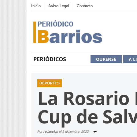
Inicio
Aviso Legal
Contacto
PERIÓDICOS
OURENSE
A L
DEPORTES
La Rosario
Cup de Sal
Por
redaccion
el
9 diciembre, 2022