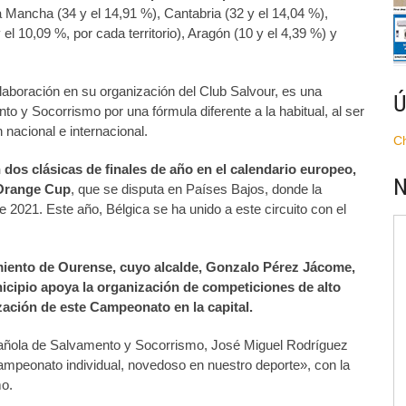
La Mancha (34 y el 14,91 %), Cantabria (32 y el 14,04 %),
10,09 %, por cada territorio), Aragón (10 y el 4,39 %) y
olaboración en su organización del Club Salvour, es una
Ú
 y Socorrismo por una fórmula diferente a la habitual, al ser
 nacional e internacional.
C
 dos clásicas de finales de año en el calendario europeo,
N
 Orange Cup
, que se disputa en Países Bajos, donde la
 2021. Este año, Bélgica se ha unido a este circuito con el
miento de Ourense, cuyo alcalde, Gonzalo Pérez Jácome,
nicipio apoya la organización de competiciones de alto
lización de este Campeonato en la capital.
spañola de Salvamento y Socorrismo, José Miguel Rodríguez
campeonato individual, novedoso en nuestro deporte», con la
mo.