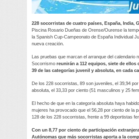
228 socorristas de cuatro países, España, India, 
Piscina Rosario Dueñas de Orense/Ourense la tempo
la Spanish Cup-Campeonato de España Individual Juve
nueva creación.
Las pruebas que marcan el arranque del calendario 
Socorrismo
reunirán a 112 equipos, siete de ellos 
39 de las categorías juvenil y absoluta, en cada cas
De los 228 socorristas, 89 son juveniles, el 39,94 po
absoluta, el 33,33 por ciento (51 masculinos y 25 fe
El hecho de que en la categoría absoluta haya habido
mujeres ha provocado que el 56,28 por ciento de la p
128 de los 228 socorristas, frente a 99 deportistas fe
Con un 8,77 por ciento de participación extranjer
Autónomas que más socorristas aporta a la competi