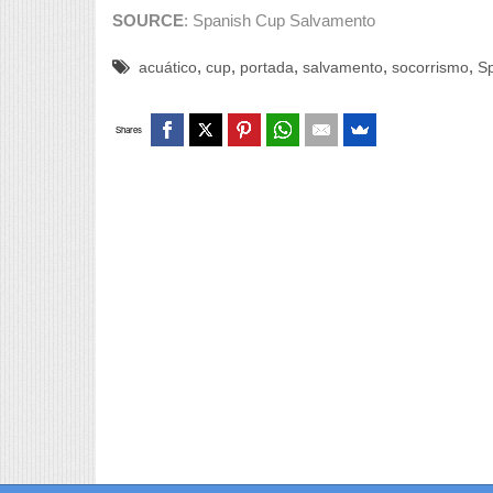
SOURCE
: Spanish Cup Salvamento
,
,
,
,
,
acuático
cup
portada
salvamento
socorrismo
S
Shares