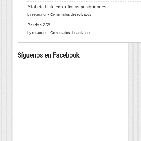
610
Alfabeto finito con infinitas posibilidades
quilos
en
by
redaccion
-
Comentarios desactivados
de
Alfabeto
pulpo
Barrios 258
finito
para
en
by
redaccion
-
Comentarios desactivados
con
a
Barrios
infinitas
tapa
258
posibilidades
máis
Síguenos en Facebook
grande