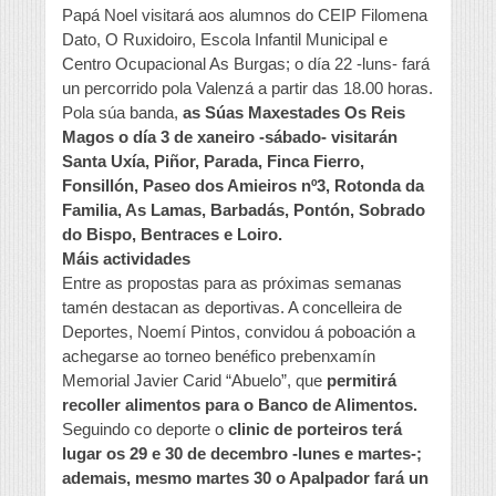
Papá Noel visitará aos alumnos do CEIP Filomena
Dato, O Ruxidoiro, Escola Infantil Municipal e
Centro Ocupacional As Burgas; o día 22 -luns- fará
un percorrido pola Valenzá a partir das 18.00 horas.
Pola súa banda,
as Súas Maxestades Os Reis
Magos o día 3 de xaneiro -sábado- visitarán
Santa Uxía, Piñor, Parada, Finca Fierro,
Fonsillón, Paseo dos Amieiros nº3, Rotonda da
Familia, As Lamas, Barbadás, Pontón, Sobrado
do Bispo, Bentraces e Loiro.
Máis actividades
Entre as propostas para as próximas semanas
tamén destacan as deportivas. A concelleira de
Deportes, Noemí Pintos, convidou á poboación a
achegarse ao torneo benéfico prebenxamín
Memorial Javier Carid “Abuelo”, que
permitirá
recoller alimentos para o Banco de Alimentos.
Seguindo co deporte o
clinic de porteiros terá
lugar os 29 e 30 de decembro -lunes e martes-;
ademais, mesmo martes 30 o Apalpador fará un