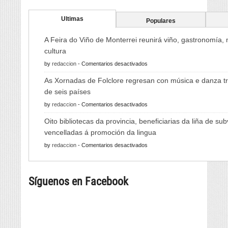
Ultimas
Populares
A Feira do Viño de Monterrei reunirá viño, gastronomía,
cultura
en
by
redaccion
-
Comentarios desactivados
A
As Xornadas de Folclore regresan con música e danza tr
Feira
de seis países
do
en
by
redaccion
-
Comentarios desactivados
Viño
As
de
Oito bibliotecas da provincia, beneficiarias da liña de su
Xornadas
Monterrei
vencelladas á promoción da lingua
de
reunirá
en
by
redaccion
-
Comentarios desactivados
Folclore
viño,
Oito
regresan
gastronomía,
bibliotecas
con
música
Síguenos en Facebook
da
música
e
provincia,
e
cultura
beneficiarias
danza
da
tradicional
liña
de