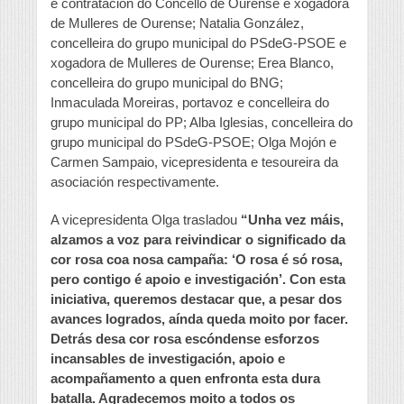
e contratación do Concello de Ourense e xogadora
de Mulleres de Ourense; Natalia González,
concelleira do grupo municipal do PSdeG-PSOE e
xogadora de Mulleres de Ourense; Erea Blanco,
concelleira do grupo municipal do BNG;
Inmaculada Moreiras, portavoz e concelleira do
grupo municipal do PP; Alba Iglesias, concelleira do
grupo municipal do PSdeG-PSOE; Olga Mojón e
Carmen Sampaio, vicepresidenta e tesoureira da
asociación respectivamente.
A vicepresidenta Olga trasladou
“Unha vez máis,
alzamos a voz para reivindicar o significado da
cor rosa coa nosa campaña: ‘O rosa é só rosa,
pero contigo é apoio e investigación’. Con esta
iniciativa, queremos destacar que, a pesar dos
avances logrados, aínda queda moito por facer.
Detrás desa cor rosa escóndense esforzos
incansables de investigación, apoio e
acompañamento a quen enfronta esta dura
batalla. Agradecemos moito a todos os