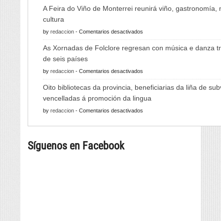
A Feira do Viño de Monterrei reunirá viño, gastronomía,
cultura
en
by
redaccion
-
Comentarios desactivados
A
As Xornadas de Folclore regresan con música e danza tr
Feira
de seis países
do
en
by
redaccion
-
Comentarios desactivados
Viño
As
de
Oito bibliotecas da provincia, beneficiarias da liña de su
Xornadas
Monterrei
vencelladas á promoción da lingua
de
reunirá
en
by
redaccion
-
Comentarios desactivados
Folclore
viño,
Oito
regresan
gastronomía,
bibliotecas
con
música
Síguenos en Facebook
da
música
e
provincia,
e
cultura
beneficiarias
danza
da
tradicional
liña
de
de
seis
subvencións
países
vencelladas