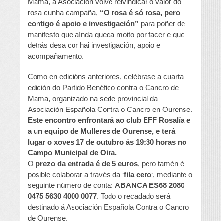
Mama, a Asociación volve reivindicar o valor do
rosa cunha campaña,
“O rosa é só rosa, pero
contigo é apoio e investigación”
para poñer de
manifesto que aínda queda moito por facer e que
detrás desa cor hai investigación, apoio e
acompañamento.
Como en edicións anteriores, celébrase a cuarta
edición do Partido Benéfico contra o Cancro de
Mama, organizado na sede provincial da
Asociación Española Contra o Cancro en Ourense.
Este encontro enfrontará ao club EFF Rosalía e
a un equipo de Mulleres de Ourense, e terá
lugar o xoves 17 de outubro ás 19:30 horas no
Campo Municipal de Oira.
O
prezo da entrada é de 5 euros
, pero tamén é
posible colaborar a través da ‘
fila cero
‘, mediante o
seguinte número de conta:
ABANCA ES68 2080
0475 5630 4000 0077
. Todo o recadado será
destinado á Asociación Española Contra o Cancro
de Ourense.