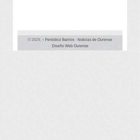
© 2026,
↑
Periódico Barrios
-
Noticias de Ourense
Diseño Web Ourense