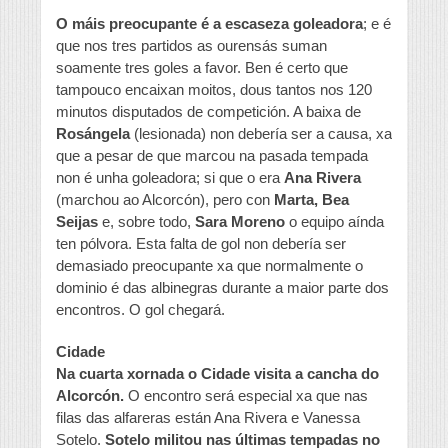
O máis preocupante é a escaseza goleadora
; e é
que nos tres partidos as ourensás suman
soamente tres goles a favor. Ben é certo que
tampouco encaixan moitos, dous tantos nos 120
minutos disputados de competición. A baixa de
Rosángela
(lesionada) non debería ser a causa, xa
que a pesar de que marcou na pasada tempada
non é unha goleadora; si que o era
Ana Rivera
(marchou ao Alcorcón), pero con
Marta, Bea
Seijas
e, sobre todo,
Sara Moreno
o equipo aínda
ten pólvora. Esta falta de gol non debería ser
demasiado preocupante xa que normalmente o
dominio é das albinegras durante a maior parte dos
encontros. O gol chegará.
Cidade
Na cuarta xornada o Cidade visita a cancha do
Alcorcón.
O encontro será especial xa que nas
filas das alfareras están Ana Rivera e Vanessa
Sotelo.
Sotelo militou nas últimas tempadas no