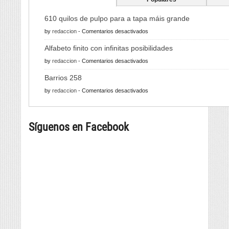
610 quilos de pulpo para a tapa máis grande
en
by
redaccion
-
Comentarios desactivados
610
Alfabeto finito con infinitas posibilidades
quilos
en
by
redaccion
-
Comentarios desactivados
de
Alfabeto
pulpo
Barrios 258
finito
para
en
by
redaccion
-
Comentarios desactivados
con
a
Barrios
infinitas
tapa
258
posibilidades
máis
Síguenos en Facebook
grande