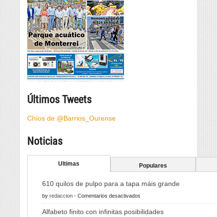
Últimos Tweets
Chíos de @Barrios_Ourense
Noticias
Ultimas
Populares
610 quilos de pulpo para a tapa máis grande
en
by
redaccion
-
Comentarios desactivados
610
Alfabeto finito con infinitas posibilidades
quilos