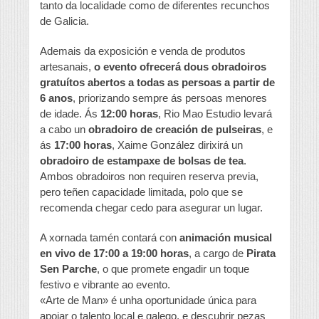
tanto da localidade como de diferentes recunchos
de Galicia.
Ademais da exposición e venda de produtos
artesanais,
o evento ofrecerá dous obradoiros
gratuítos abertos a todas as persoas a partir de
6 anos
, priorizando sempre ás persoas menores
de idade. Ás
12:00 horas
, Rio Mao Estudio levará
a cabo un
obradoiro de creación de pulseiras
, e
ás
17:00 horas
, Xaime González dirixirá un
obradoiro de estampaxe de bolsas de tea
.
Ambos obradoiros non requiren reserva previa,
pero teñen capacidade limitada, polo que se
recomenda chegar cedo para asegurar un lugar.
A xornada tamén contará con
animación musical
en vivo de 17:00 a 19:00 horas
, a cargo de
Pirata
Sen Parche
, o que promete engadir un toque
festivo e vibrante ao evento.
«Arte de Man» é unha oportunidade única para
apoiar o talento local e galego, e descubrir pezas