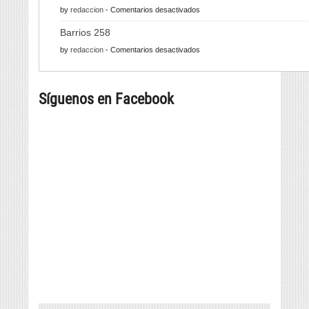
en
by
redaccion
-
Comentarios desactivados
de
Alfabeto
pulpo
Barrios 258
finito
para
en
by
redaccion
-
Comentarios desactivados
con
a
Barrios
infinitas
tapa
258
posibilidades
máis
Síguenos en Facebook
grande