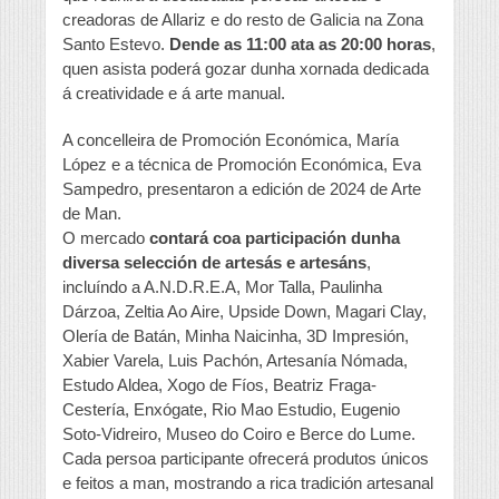
creadoras de Allariz e do resto de Galicia na Zona
Santo Estevo.
Dende as 11:00 ata as 20:00 horas
,
quen asista poderá gozar dunha xornada dedicada
á creatividade e á arte manual.
A concelleira de Promoción Económica, María
López e a técnica de Promoción Económica, Eva
Sampedro, presentaron a edición de 2024 de Arte
de Man.
O mercado
contará coa participación dunha
diversa selección de artesás e artesáns
,
incluíndo a A.N.D.R.E.A, Mor Talla, Paulinha
Dárzoa, Zeltia Ao Aire, Upside Down, Magari Clay,
Olería de Batán, Minha Naicinha, 3D Impresión,
Xabier Varela, Luis Pachón, Artesanía Nómada,
Estudo Aldea, Xogo de Fíos, Beatriz Fraga-
Cestería, Enxógate, Rio Mao Estudio, Eugenio
Soto-Vidreiro, Museo do Coiro e Berce do Lume.
Cada persoa participante ofrecerá produtos únicos
e feitos a man, mostrando a rica tradición artesanal