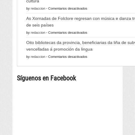
cultura
en
by
redaccion
-
Comentarios desactivados
A
As Xornadas de Folclore regresan con música e danza tr
Feira
de seis países
do
en
by
redaccion
-
Comentarios desactivados
Viño
As
de
Oito bibliotecas da provincia, beneficiarias da liña de su
Xornadas
Monterrei
vencelladas á promoción da lingua
de
reunirá
en
by
redaccion
-
Comentarios desactivados
Folclore
viño,
Oito
regresan
gastronomía,
bibliotecas
con
música
Síguenos en Facebook
da
música
e
provincia,
e
cultura
beneficiarias
danza
da
tradicional
liña
de
de
seis
subvencións
países
vencelladas
á