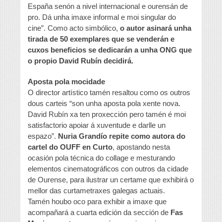
España senón a nivel internacional e ourensán de
pro. Dá unha imaxe informal e moi singular do
cine”. Como acto simbólico,
o autor asinará unha
tirada de 50 exemplares que se venderán e
cuxos beneficios se dedicarán a unha ONG que
o propio David Rubín decidirá.
Aposta pola mocidade
O director artístico tamén resaltou como os outros
dous carteis “son unha aposta pola xente nova.
David Rubín xa ten proxección pero tamén é moi
satisfactorio apoiar á xuventude e darlle un
espazo”.
Nuria Grandío repite como autora do
cartel do OUFF en Curto
, apostando nesta
ocasión pola técnica do collage e mesturando
elementos cinematográficos con outros da cidade
de Ourense, para ilustrar un certame que exhibirá o
mellor das curtametraxes galegas actuais.
Tamén houbo oco para exhibir a imaxe que
acompañará a cuarta edición da sección de
Fas