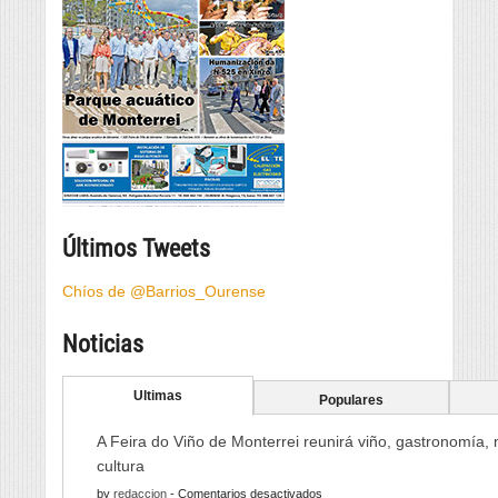
Últimos Tweets
Chíos de @Barrios_Ourense
Noticias
Ultimas
Populares
A Feira do Viño de Monterrei reunirá viño, gastronomía,
cultura
en
by
redaccion
-
Comentarios desactivados