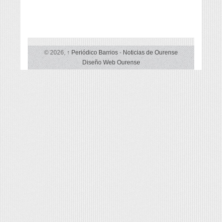
lingua
© 2026,
↑
Periódico Barrios
-
Noticias de Ourense
Diseño Web Ourense