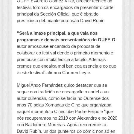
OUFF, e Aurelio Gómez Villar, director técnico do
festival, foron os encargados de presentar o cartel
principal da Sección Oficial, que é obra do
prestixioso debuxante ourensán David Rubín.
“Será a imaxe principal, a que vaia nos
programas e demais presentacións do OUFF. O
autor amosouse encantado da proposta de
colaborar co festival dende o primeiro momento e
prestouse con moita ledicia a facelo. Ademais
cremos que encaixa moi ben coa esencia e co que
é este festival” afirmou Carmen Leyte.
Miguel Anxo Fernández quixo destacar que se
segue coa tradición de encargarlle o cartel a un
autor ourensán, como se facía no Ourense dos
anos 70 polas Xornadas de Cine que organizaba
naquel momento o Cineclube Padre Feijoo e “que
nós recuperamos no 2019 con Alexandro e no 2020
con Baldomero Moreiras. Agora recorremos a
David Rubín, un dos punteiros do cómic non só en