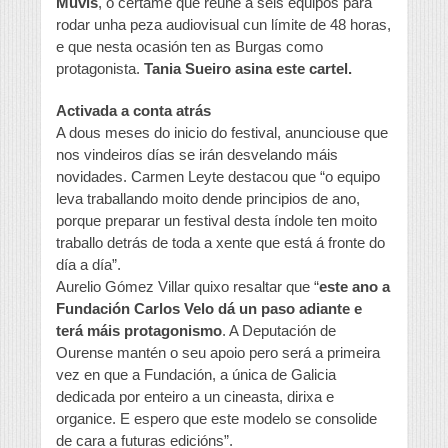
Muvis
, o certame que reúne a seis equipos para
rodar unha peza audiovisual cun límite de 48 horas,
e que nesta ocasión ten as Burgas como
protagonista.
Tania Sueiro asina este cartel.
Activada a conta atrás
A dous meses do inicio do festival, anunciouse que
nos vindeiros días se irán desvelando máis
novidades. Carmen Leyte destacou que “o equipo
leva traballando moito dende principios de ano,
porque preparar un festival desta índole ten moito
traballo detrás de toda a xente que está á fronte do
día a día”.
Aurelio Gómez Villar quixo resaltar que “
este ano a
Fundación Carlos Velo dá un paso adiante e
terá máis protagonismo
. A Deputación de
Ourense mantén o seu apoio pero será a primeira
vez en que a Fundación, a única de Galicia
dedicada por enteiro a un cineasta, dirixa e
organice. E espero que este modelo se consolide
de cara a futuras edicións”.