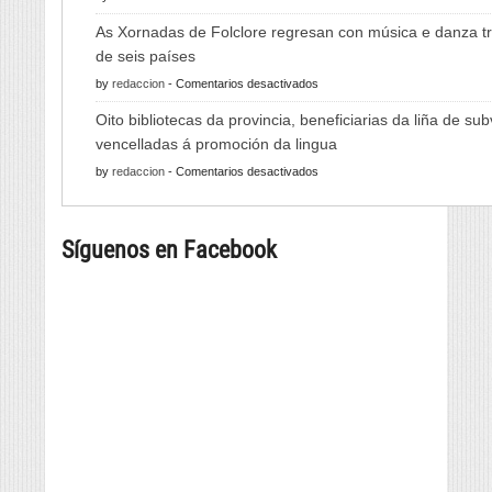
A
As Xornadas de Folclore regresan con música e danza tr
Feira
de seis países
do
en
by
redaccion
-
Comentarios desactivados
Viño
As
de
Oito bibliotecas da provincia, beneficiarias da liña de su
Xornadas
Monterrei
vencelladas á promoción da lingua
de
reunirá
en
by
redaccion
-
Comentarios desactivados
Folclore
viño,
Oito
regresan
gastronomía,
bibliotecas
con
música
Síguenos en Facebook
da
música
e
provincia,
e
cultura
beneficiarias
danza
da
tradicional
liña
de
de
seis
subvencións
países
vencelladas
á
promoción
da