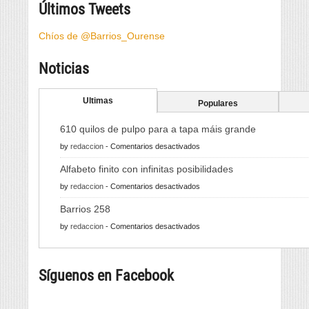
Últimos Tweets
Chíos de @Barrios_Ourense
Noticias
Ultimas
Populares
610 quilos de pulpo para a tapa máis grande
en
by
redaccion
-
Comentarios desactivados
610
Alfabeto finito con infinitas posibilidades
quilos
en
by
redaccion
-
Comentarios desactivados
de
Alfabeto
pulpo
Barrios 258
finito
para
en
by
redaccion
-
Comentarios desactivados
con
a
Barrios
infinitas
tapa
258
posibilidades
máis
Síguenos en Facebook
grande