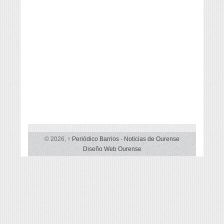
© 2026,
↑
Periódico Barrios
-
Noticias de Ourense
Diseño Web Ourense