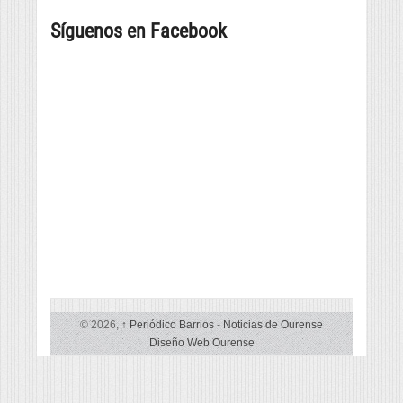
tapa
258
posibilidades
máis
Síguenos en Facebook
grande
© 2026,
↑
Periódico Barrios
-
Noticias de Ourense
Diseño Web Ourense