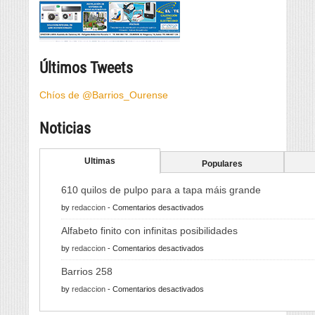
Últimos Tweets
Chíos de @Barrios_Ourense
Noticias
Ultimas
Populares
610 quilos de pulpo para a tapa máis grande
en
by
redaccion
-
Comentarios desactivados
610
Alfabeto finito con infinitas posibilidades
quilos
en
by
redaccion
-
Comentarios desactivados
de
Alfabeto
pulpo
Barrios 258
finito
para
en
by
redaccion
-
Comentarios desactivados
con
a
Barrios
infinitas