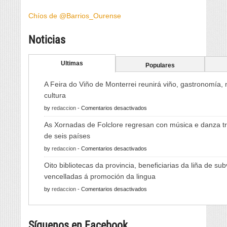
Chíos de @Barrios_Ourense
Noticias
Ultimas
Populares
A Feira do Viño de Monterrei reunirá viño, gastronomía,
cultura
en
by
redaccion
-
Comentarios desactivados
A
As Xornadas de Folclore regresan con música e danza tr
Feira
de seis países
do
en
by
redaccion
-
Comentarios desactivados
Viño
As
de
Oito bibliotecas da provincia, beneficiarias da liña de su
Xornadas
Monterrei
vencelladas á promoción da lingua
de
reunirá
en
by
redaccion
-
Comentarios desactivados
Folclore
viño,
Oito
regresan
gastronomía,
bibliotecas
con
música
Síguenos en Facebook
da
música