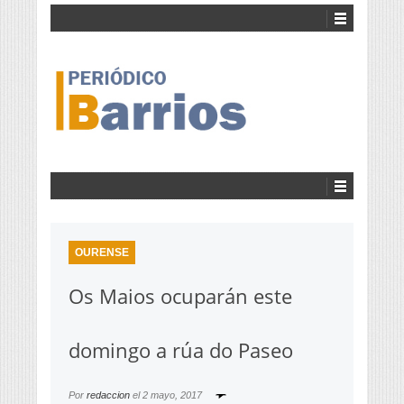
OURENSE
Os Maios ocuparán este
domingo a rúa do Paseo
Por
redaccion
el
2 mayo, 2017