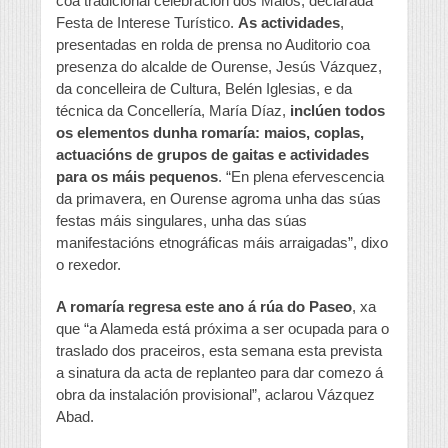
coa tradicional celebración dos Maios, declarada
Festa de Interese Turístico.
As actividades
,
presentadas en rolda de prensa no Auditorio coa
presenza do alcalde de Ourense, Jesús Vázquez,
da concelleira de Cultura, Belén Iglesias, e da
técnica da Concellería, María Díaz,
inclúen todos
os elementos dunha romaría: maios, coplas,
actuacións de grupos de gaitas e actividades
para os máis pequenos
. “En plena efervescencia
da primavera, en Ourense agroma unha das súas
festas máis singulares, unha das súas
manifestacións etnográficas máis arraigadas”, dixo
o rexedor.
A romaría regresa este ano á rúa do Paseo
, xa
que “a Alameda está próxima a ser ocupada para o
traslado dos praceiros, esta semana esta prevista
a sinatura da acta de replanteo para dar comezo á
obra da instalación provisional”, aclarou Vázquez
Abad.