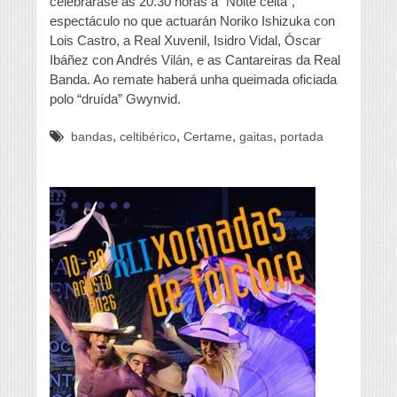
celebrarase ás 20.30 horas a “Noite celta”,
espectáculo no que actuarán Noriko Ishizuka con
Lois Castro, a Real Xuvenil, Isidro Vidal, Óscar
Ibáñez con Andrés Vilán, e as Cantareiras da Real
Banda. Ao remate haberá unha queimada oficiada
polo “druída” Gwynvid.
,
,
,
,
bandas
celtibérico
Certame
gaitas
portada