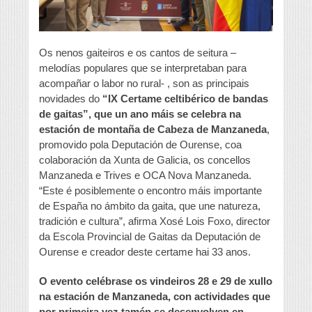
Os nenos gaiteiros e os cantos de seitura –
melodías populares que se interpretaban para
acompañar o labor no rural- , son as principais
novidades do
“IX Certame celtibérico de bandas
de gaitas”, que un ano máis se celebra na
estación de montaña de Cabeza de Manzaneda
,
promovido pola Deputación de Ourense, coa
colaboración da Xunta de Galicia, os concellos
Manzaneda e Trives e OCA Nova Manzaneda.
“Este é posiblemente o encontro máis importante
de España no ámbito da gaita, que une natureza,
tradición e cultura”, afirma Xosé Lois Foxo, director
da Escola Provincial de Gaitas da Deputación de
Ourense e creador deste certame hai 33 anos.
O evento celébrase os vindeiros 28 e 29 de xullo
na estación de Manzaneda, con actividades que
por primeira vez tamén se desenvolven en