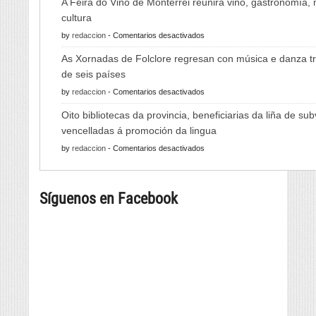
A Feira do Viño de Monterrei reunirá viño, gastronomía,
cultura
en
by
redaccion
-
Comentarios desactivados
A
As Xornadas de Folclore regresan con música e danza tr
Feira
de seis países
do
en
by
redaccion
-
Comentarios desactivados
Viño
As
de
Oito bibliotecas da provincia, beneficiarias da liña de su
Xornadas
Monterrei
vencelladas á promoción da lingua
de
reunirá
en
by
redaccion
-
Comentarios desactivados
Folclore
viño,
Oito
regresan
gastronomía,
bibliotecas
con
música
Síguenos en Facebook
da
música
e
provincia,
e
cultura
beneficiarias
danza
da
tradicional
liña
de
de
seis
subvencións
países
vencelladas