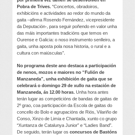
Pobra de Trives.
“Concertos, obradoiros,
exhibicións e actividades ao redor do mundo da
gaita –afirma Rosendo Fernández, vicepresidente
da Deputación-, para seguir poñendo en valor unha
das máis importantes tradicións que temos en
Ourense e Galicia: o noso instrumento senlleiro, a
gaita, unha aposta pola nosa historia, o rural e a
cultura con maiúsculas”.
No programa deste ano destaca a participación
de nenos, mozos e maiores no “Fulión de
Manzaneda”, unha exhibición de gaita que se
celebrará o domingo 29 de xullo na estación de
Manzaneda, ás 12.00 horas.
Unha hora antes
terán lugar as competicións de bandas de gaitas de
2º grao, coa participación da Escola de gaitas do
concello do Bolo e agrupacións de Riós, Vilariño de
Conso, Xinzo de Limia e Chantada, xunto co grupo
“Xuntanza de Catalunya Junior” e “Ladies Band”.
De seguido, terán lugar os
concursos de Bastóns