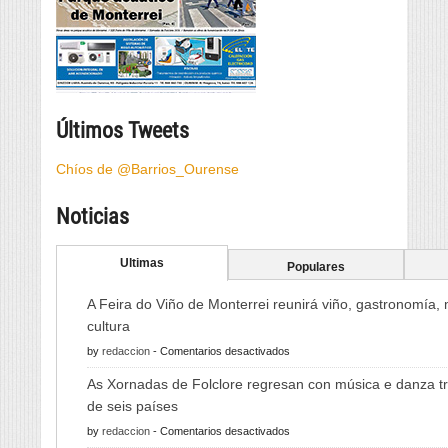
Últimos Tweets
Chíos de @Barrios_Ourense
Noticias
Ultimas
Populares
A Feira do Viño de Monterrei reunirá viño, gastronomía,
cultura
en
by
redaccion
-
Comentarios desactivados
A
As Xornadas de Folclore regresan con música e danza tr
Feira
de seis países
do
en
by
redaccion
-
Comentarios desactivados
Viño