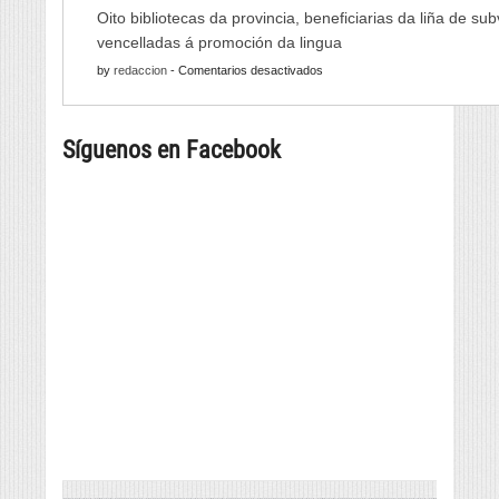
As
de
Oito bibliotecas da provincia, beneficiarias da liña de su
Xornadas
Monterrei
vencelladas á promoción da lingua
de
reunirá
en
by
redaccion
-
Comentarios desactivados
Folclore
viño,
Oito
regresan
gastronomía,
bibliotecas
con
música
Síguenos en Facebook
da
música
e
provincia,
e
cultura
beneficiarias
danza
da
tradicional
liña
de
de
seis
subvencións
países
vencelladas
á
promoción
da
lingua