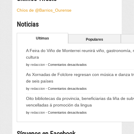
Chíos de @Barrios_Ourense
Noticias
Ultimas
Populares
A Feira do Viño de Monterrei reunirá viño, gastronomía,
cultura
en
by
redaccion
-
Comentarios desactivados
A
As Xornadas de Folclore regresan con música e danza tr
Feira
de seis países
do
en
by
redaccion
-
Comentarios desactivados
Viño
As
de
Oito bibliotecas da provincia, beneficiarias da liña de su
Xornadas
Monterrei
vencelladas á promoción da lingua
de
reunirá
en
by
redaccion
-
Comentarios desactivados
Folclore
viño,
Oito
regresan
gastronomía,
bibliotecas
con
música
Síguenos en Facebook
da