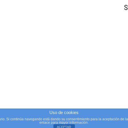
S
Uso de cookies
suario. Si continúa navegando está dando su consentimiento para la aceptación de 
enlace para mayor información.
ACEPTAR