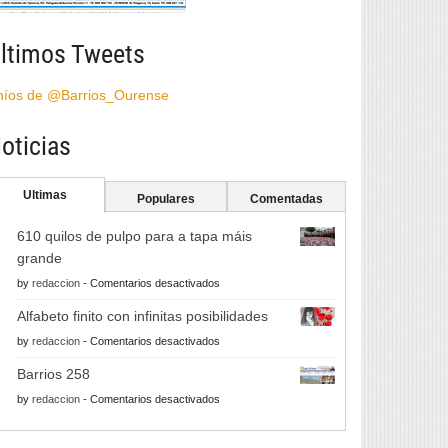
ltimos Tweets
híos de @Barrios_Ourense
oticias
Ultimas
Populares
Comentadas
610 quilos de pulpo para a tapa máis
grande
en
by
redaccion
-
Comentarios desactivados
610
Alfabeto finito con infinitas posibilidades
quilos
en
by
redaccion
-
Comentarios desactivados
de
Alfabeto
pulpo
Barrios 258
finito
para
en
by
redaccion
-
Comentarios desactivados
con
a
Barrios
infinitas
tapa
258