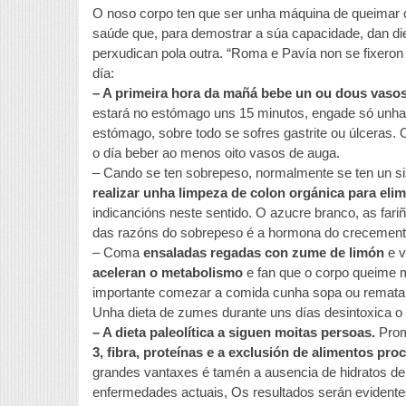
O noso corpo ten que ser unha máquina de queimar ca
saúde que, para demostrar a súa capacidade, dan di
perxudican pola outra. “Roma e Pavía non se fixeron 
día:
– A primeira hora da mañá bebe un ou dous vaso
estará no estómago uns 15 minutos, engade só unhas
estómago, sobre todo se sofres gastrite ou úlceras. O
o día beber ao menos oito vasos de auga.
– Cando se ten sobrepeso, normalmente se ten un sist
realizar unha limpeza de colon orgánica para elim
indicancións neste sentido. O azucre branco, as fari
das razóns do sobrepeso é a hormona do crecemento
– Coma
ensaladas regadas con zume de limón
e v
aceleran o metabolismo
e fan que o corpo queime m
importante comezar a comida cunha sopa ou rematal
Unha dieta de zumes durante uns días desintoxica o 
– A dieta paleolítica a siguen moitas persoas.
Pro
3, fibra, proteínas e a exclusión de alimentos pro
grandes vantaxes é tamén a ausencia de hidratos de 
enfermedades actuais, Os resultados serán evidente