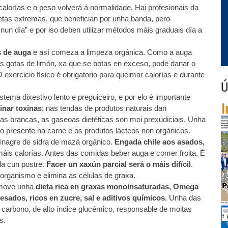
lorías e o peso volverá á normalidade. Hai profesionais da
etas extremas, que benefician por unha banda, pero
nun día” e por iso deben utilizar métodos máis graduais día a
s de auga
e así comeza a limpeza orgánica. Como a auga
 gotas de limón, xa que se botas en exceso, pode danar o
 exercicio físico é obrigatorio para queimar calorías e durante
Ú
ema dixestivo lento e preguiceiro, e por elo é importante
inar toxinas
; nas tendas de produtos naturais dan
ñas brancas, as gaseoas dietéticas son moi prexudiciais. Unha
 presente na carne e os produtos lácteos non orgánicos.
inagre de sidra de mazá orgánico.
Engada chile aos asados,
áis calorías. Antes das comidas beber auga e comer froita, É
a cun postre.
Facer un xaxún parcial será o máis difícil
.
organismo e elimina as células de graxa.
move unha
dieta rica en graxas monoinsaturadas, Omega
cesados, ricos en zucre, sal e aditivos químicos.
Unha das
carbono, de alto índice glucémico, responsable de moitas
s.