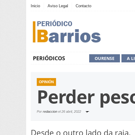
Inicio
Aviso Legal
Contacto
PERIÓDICOS
OURENSE
A L
OPINIÓN
Perder pes
Por
redaccion
el
26 abril, 2022
Desde o outro lado da raia.