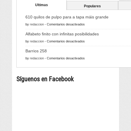
Ultimas
Populares
610 quilos de pulpo para a tapa máis grande
en
by
redaccion
-
Comentarios desactivados
610
Alfabeto finito con infinitas posibilidades
quilos
en
by
redaccion
-
Comentarios desactivados
de
Alfabeto
pulpo
Barrios 258
finito
para
en
by
redaccion
-
Comentarios desactivados
con
a
Barrios
infinitas
tapa
258
posibilidades
máis
Síguenos en Facebook
grande