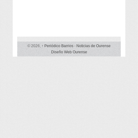
© 2026,
↑
Periódico Barrios
-
Noticias de Ourense
Diseño Web Ourense