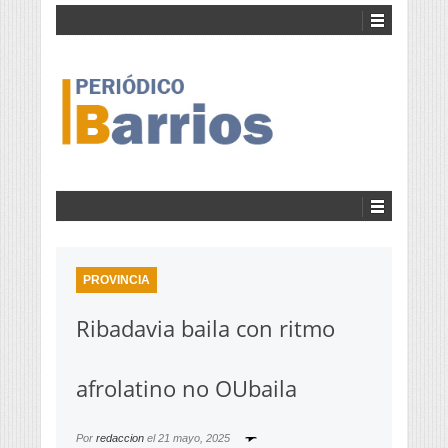
PROVINCIA
Ribadavia baila con ritmo
afrolatino no OUbaila
Por
redaccion
el
21 mayo, 2025