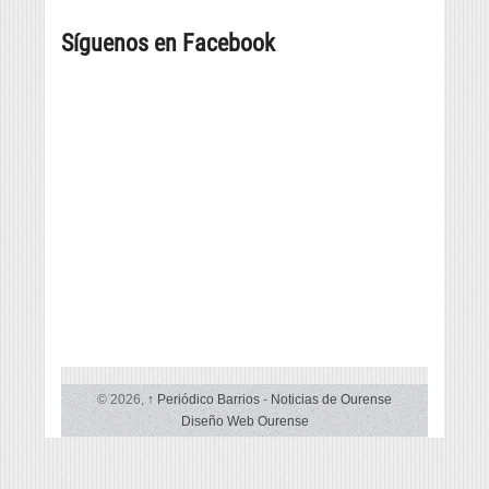
tapa
258
posibilidades
máis
Síguenos en Facebook
grande
© 2026,
↑
Periódico Barrios
-
Noticias de Ourense
Diseño Web Ourense