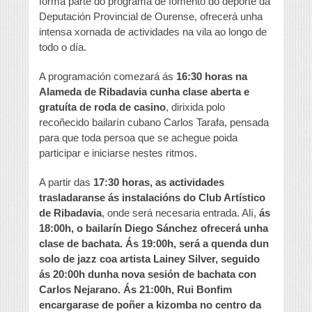
forma parte do programa de fomento do deporte da
Deputación Provincial de Ourense, ofrecerá unha
intensa xornada de actividades na vila ao longo de
todo o día.
A programación comezará ás
16:30 horas na
Alameda de Ribadavia cunha clase aberta e
gratuíta de roda de casino
, dirixida polo
recoñecido bailarín cubano Carlos Tarafa, pensada
para que toda persoa que se achegue poida
participar e iniciarse nestes ritmos.
A partir das
17:30 horas, as actividades
trasladaranse ás instalacións do Club Artístico
de Ribadavia
, onde será necesaria entrada. Alí,
ás
18:00h, o bailarín Diego Sánchez ofrecerá unha
clase de bachata. Ás 19:00h, será a quenda dun
solo de jazz coa artista Lainey Silver, seguido
ás 20:00h dunha nova sesión de bachata con
Carlos Nejarano. Ás 21:00h, Rui Bonfim
encargarase de poñer a kizomba no centro da