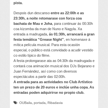
pista.
Despois dun descanso
entre as 22:00h e as
23:30h, a noite retomarase con forza coa
bachata de Mau e Joha
, para continuar ás 00:30h
coa kizomba da man de Nuno e Nagyla. Xa
entrada a madrugada,
ás 01:30h, arrancará a gran
festa temática “Grease Night”
, en homenaxe á
mítica película musical. Para esta ocasión
especial, o público está convidado a acudir vestido
co estilo típico do filme.
A festa prolongarase ata as 04:30h da madrugada e
contará coa animación musical dos DJs Bejarano e
Juan Fernández, así como con diversos
espectáculos a partir das 02:00h.
A entrada para as actividades no Club Artístico
ten un prezo de 20 euros e inclúe unha copa. As
entradas poden adquirirse no propio club.
,
,
OUBaila
portada
Ribadavia