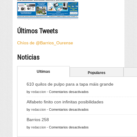
Últimos Tweets
Chíos de @Barrios_Ourense
Noticias
Ultimas
Populares
610 quilos de pulpo para a tapa máis grande
en
by
redaccion
-
Comentarios desactivados
610
Alfabeto finito con infinitas posibilidades
quilos
en
by
redaccion
-
Comentarios desactivados
de
Alfabeto
pulpo
Barrios 258
finito
para
en
by
redaccion
-
Comentarios desactivados
con
a
Barrios
infinitas