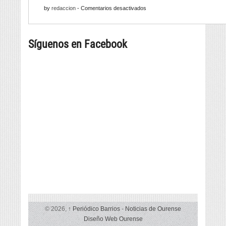
finito
para
en
by
redaccion
-
Comentarios desactivados
con
a
Barrios
infinitas
tapa
258
posibilidades
máis
Síguenos en Facebook
grande
© 2026,
↑
Periódico Barrios
-
Noticias de Ourense
Diseño Web Ourense