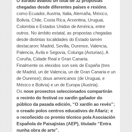
O xurado avaliou un total de 32 propostas
chegadas desde diferentes países e rexións
.
como Ecuador, Austria, Italia, Alemaña, México,
Bolivia, Chile, Costa Rica, Arxentina, Uruguai,
Colombia e Estados Unidos de América, entre
outros. No ámbito estatal, as propostas chegadas
desde distintas localidades do Estado tamén
destacaron: Madrid, Sevilla, Ourense, Valencia,
Palencia, Ávila e Segovia, Colunga (Asturias), A
Coruña, Cidade Real e Gran Canaria.
Finalmente os elexidos son seis de España (tres
de Madrid, un de Valencia, un de Gran Canaria e un
de Ourense); dous americanos (de Uruguai, e
México e Bolivia) e un de Europa (Austria).
Os
nove proxectos seleccionados compartirán
o recinto do festival co xardín gañador do
público da pasada edición, “O xardín ao revés”;
o creado polos centros educativos de Allariz; e
o recoñecido co premio técnico pola Asociación
Española de Paisajistas (AEP), titulado “Entra
nunha obra de arte”.