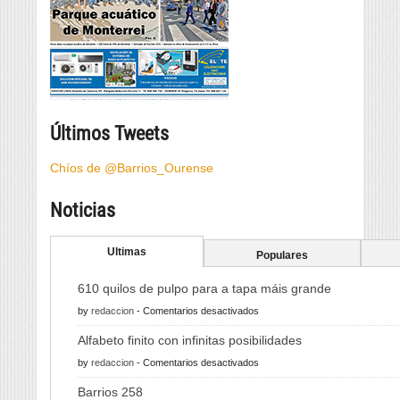
Últimos Tweets
Chíos de @Barrios_Ourense
Noticias
Ultimas
Populares
610 quilos de pulpo para a tapa máis grande
en
by
redaccion
-
Comentarios desactivados
610
Alfabeto finito con infinitas posibilidades
quilos
en
by
redaccion
-
Comentarios desactivados
de
Alfabeto
pulpo
Barrios 258