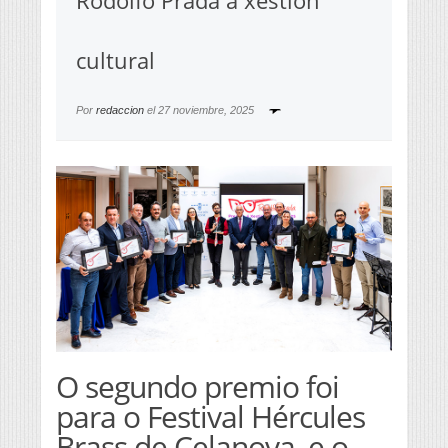
Rodolfo Prada á xestión
cultural
Por
redaccion
el
27 noviembre, 2025
O segundo premio foi
para o Festival Hércules
Brass de Celanova, e o