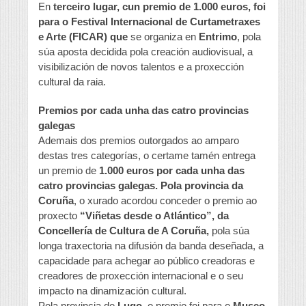
En
terceiro lugar, cun premio de 1.000 euros, foi
para o Festival Internacional de Curtametraxes
e Arte (FICAR) que
se organiza en
Entrimo
, pola
súa aposta decidida pola creación audiovisual, a
visibilización de novos talentos e a proxección
cultural da raia.
Premios por cada unha das catro provincias
galegas
Ademais dos premios outorgados ao amparo
destas tres categorías, o certame tamén entrega
un premio de
1.000 euros por cada unha das
catro provincias galegas. Pola provincia da
Coruña
, o xurado acordou conceder o premio ao
proxecto
“Viñetas desde o Atlántico”, da
Concellería de Cultura de A Coruña,
pola súa
longa traxectoria na difusión da banda deseñada, a
capacidade para achegar ao público creadoras e
creadores de proxección internacional e o seu
impacto na dinamización cultural.
Pola provincia de
Lugo
, o premio foi para o
Museo