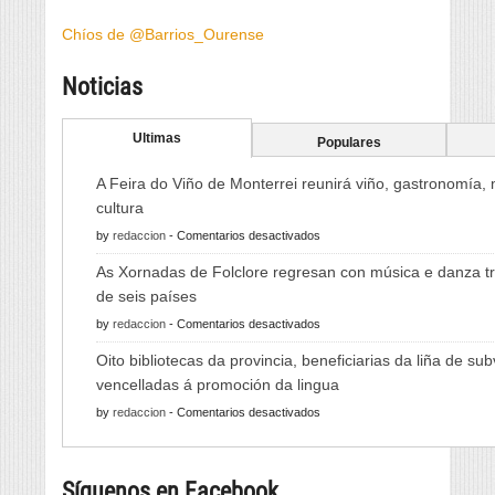
Chíos de @Barrios_Ourense
Noticias
Ultimas
Populares
A Feira do Viño de Monterrei reunirá viño, gastronomía,
cultura
en
by
redaccion
-
Comentarios desactivados
A
As Xornadas de Folclore regresan con música e danza tr
Feira
de seis países
do
en
by
redaccion
-
Comentarios desactivados
Viño
As
de
Oito bibliotecas da provincia, beneficiarias da liña de su
Xornadas
Monterrei
vencelladas á promoción da lingua
de
reunirá
en
by
redaccion
-
Comentarios desactivados
Folclore
viño,
Oito
regresan
gastronomía,
bibliotecas
con
música
Síguenos en Facebook
da
música