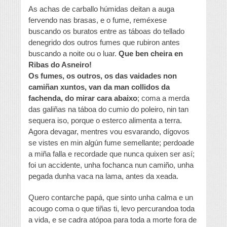
As achas de carballo húmidas deitan a auga
fervendo nas brasas, e o fume, reméxese
buscando os buratos entre as táboas do tellado
denegrido dos outros fumes que rubiron antes
buscando a noite ou o luar.
Que ben cheira en
Ribas do Asneiro!
Os fumes, os outros, os das vaidades non
camiñan xuntos, van da man collidos da
fachenda, do mirar cara abaixo
; coma a merda
das galiñas na táboa do cumio do poleiro, nin tan
sequera iso, porque o esterco alimenta a terra.
Agora devagar, mentres vou esvarando, dígovos
se vistes en min algún fume semellante; perdoade
a miña falla e recordade que nunca quixen ser así;
foi un accidente, unha fochanca nun camiño, unha
pegada dunha vaca na lama, antes da xeada.
Quero contarche papá, que sinto unha calma e un
acougo coma o que tiñas ti, levo percurandoa toda
a vida, e se cadra atópoa para toda a morte fora de