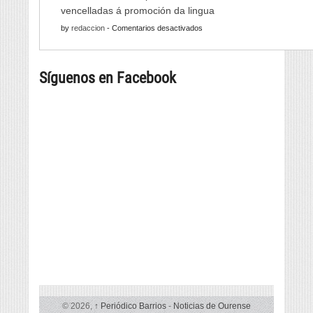
Xornadas
Monterrei
vencelladas á promoción da lingua
de
reunirá
en
by
redaccion
-
Comentarios desactivados
Folclore
viño,
Oito
regresan
gastronomía,
bibliotecas
con
música
Síguenos en Facebook
da
música
e
provincia,
e
cultura
beneficiarias
danza
da
tradicional
liña
de
de
seis
subvencións
países
vencelladas
á
promoción
da
lingua
© 2026,
↑
Periódico Barrios
-
Noticias de Ourense