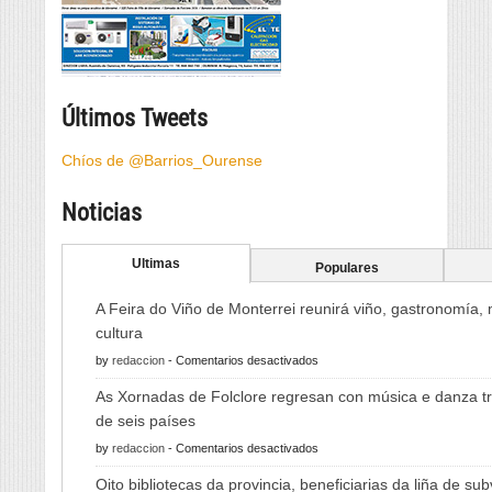
Últimos Tweets
Chíos de @Barrios_Ourense
Noticias
Ultimas
Populares
A Feira do Viño de Monterrei reunirá viño, gastronomía,
cultura
en
by
redaccion
-
Comentarios desactivados
A
As Xornadas de Folclore regresan con música e danza tr
Feira
de seis países
do
en
by
redaccion
-
Comentarios desactivados
Viño
As
de
Oito bibliotecas da provincia, beneficiarias da liña de su