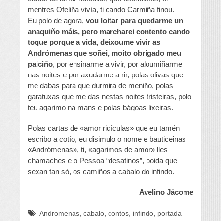
mentres Ofeliña vivía, ti cando Carmiña finou.
Eu polo de agora,
vou loitar para quedarme un
anaquiño máis, pero marcharei contento cando
toque porque a vida, deixoume vivir as
Andrómenas que soñei, moito obrigado meu
paiciño
, por ensinarme a vivir, por aloumiñarme
nas noites e por axudarme a rir, polas olivas que
me dabas para que durmira de meniño, polas
garatuxas que me das nestas noites tristeiras, polo
teu agarimo na mans e polas bágoas lixeiras.
Polas cartas de «amor ridículas» que eu tamén
escribo a cotío, eu disimulo o nome e bauticeinas
«Andrómenas», ti, «agarimos de amor» lles
chamaches e o Pessoa “desatinos”, poida que
sexan tan só, os camiños a cabalo do infindo.
Avelino Jácome
,
,
,
,
Andromenas
cabalo
contos
infindo
portada