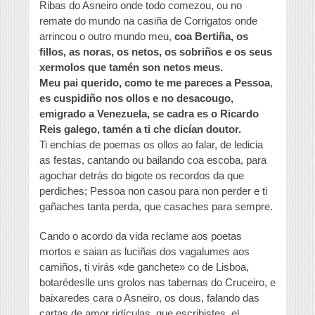
Ribas do Asneiro onde todo comezou, ou no
remate do mundo na casiña de Corrigatos onde
arrincou o outro mundo meu,
coa Bertiña, os
fillos, as noras, os netos, os sobriños e os seus
xermolos que tamén son netos meus.
Meu pai querido, como te me pareces a Pessoa
,
es cuspidiño nos ollos e no desacougo,
emigrado a Venezuela, se cadra es o Ricardo
Reis galego, tamén a ti che dicían doutor.
Ti enchías de poemas os ollos ao falar, de ledicia
as festas, cantando ou bailando coa escoba, para
agochar detrás do bigote os recordos da que
perdiches; Pessoa non casou para non perder e ti
gañaches tanta perda, que casaches para sempre.
Cando o acordo da vida reclame aos poetas
mortos e saian as luciñas dos vagalumes aos
camiños, ti virás «de ganchete» co de Lisboa,
botarédeslle uns grolos nas tabernas do Cruceiro, e
baixaredes cara o Asneiro, os dous, falando das
cartas de amor ridículas, que escribistes, el