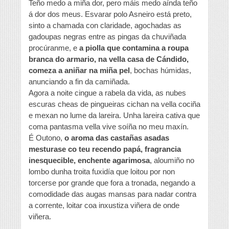
Teño medo a miña dor, pero máis medo aínda teño
á dor dos meus. Esvarar polo Asneiro está preto,
sinto a chamada con claridade, agochadas as
gadoupas negras entre as pingas da chuviñada
procúranme, e
a piolla que contamina a roupa
branca do armario, na vella casa de Cándido,
comeza a aniñar na miña pel
, bochas húmidas,
anunciando a fin da camiñada.
Agora a noite cingue a rabela da vida, as nubes
escuras cheas de pingueiras cichan na vella cociña
e mexan no lume da lareira. Unha lareira cativa que
coma pantasma vella vive soíña no meu maxín.
É Outono,
o aroma das castañas asadas
mesturase co teu recendo papá, fragrancia
inesquecible, enchente agarimosa
, aloumiño no
lombo dunha troita fuxidía que loitou por non
torcerse por grande que fora a tronada, negando a
comodidade das augas mansas para nadar contra
a corrente, loitar coa inxustiza viñera de onde
viñera.