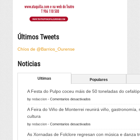
Últimos Tweets
Chíos de @Barrios_Ourense
Noticias
Ultimas
Populares
A Festa do Pulpo coceu máis de 50 toneladas do cefaló
en
by
redaccion
-
Comentarios desactivados
A
A Feira do Viño de Monterrei reunirá viño, gastronomía,
Festa
cultura
do
en
by
redaccion
-
Comentarios desactivados
Pulpo
A
coceu
As Xornadas de Folclore regresan con música e danza tr
Feira
máis