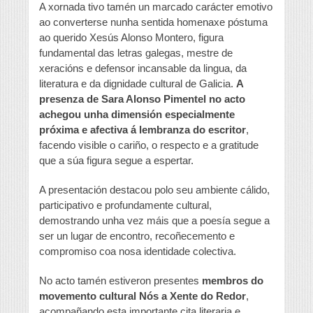
A xornada tivo tamén un marcado carácter emotivo
ao converterse nunha sentida homenaxe póstuma
ao querido Xesús Alonso Montero, figura
fundamental das letras galegas, mestre de
xeracións e defensor incansable da lingua, da
literatura e da dignidade cultural de Galicia.
A
presenza de Sara Alonso Pimentel no acto
achegou unha dimensión especialmente
próxima e afectiva á lembranza do escritor
,
facendo visible o cariño, o respecto e a gratitude
que a súa figura segue a espertar.
A presentación destacou polo seu ambiente cálido,
participativo e profundamente cultural,
demostrando unha vez máis que a poesía segue a
ser un lugar de encontro, recoñecemento e
compromiso coa nosa identidade colectiva.
No acto tamén estiveron presentes
membros do
movemento cultural Nós a Xente do Redor
,
acompañando esta importante cita literaria e