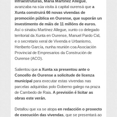
Infraestruturas, María Martínez Allegue
,
avanzaba na súa visita á capital ourensá que
a
Xunta construirá 66 novas vivendas de
promoción pública en Ourense, que suporán un
investimento de máis de 11 millóns de euros.
Así o sinalou Martínez Allegue, xunto co delegado
territorial da Xunta en Ourense, Manuel Pardo Cid,
e o secretario xeral de Vivenda e Urbanismo,
Heriberto García, nunha reunión coa Asociación
Provincial de Empresarios da Construción de
Ourense (ACO).
Salientou que
a Xunta xa presentou ante o
Concello de Ourense a solicitude de licenza
municipal
para executar estas vivendas nas
parcelas adquiridas polo Goberno galego na praza
de Cambedo de Raia.
A previsión é licitar as
obras este verán.
Detallou que xa se atopa
en redacción o proxecto
de execución das vivendas
, que se presentará ao