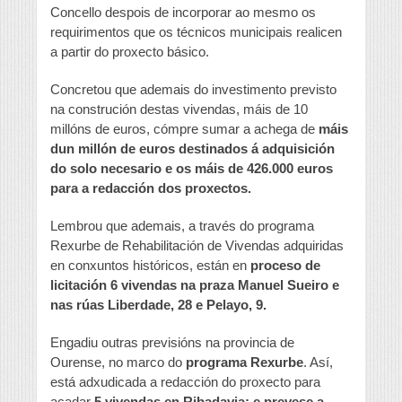
Concello despois de incorporar ao mesmo os
requirimentos que os técnicos municipais realicen
a partir do proxecto básico.
Concretou que ademais do investimento previsto
na construción destas vivendas, máis de 10
millóns de euros, cómpre sumar a achega de
máis
dun millón de euros destinados á adquisición
do solo necesario e os máis de 426.000 euros
para a redacción dos proxectos.
Lembrou que ademais, a través do programa
Rexurbe de Rehabilitación de Vivendas adquiridas
en conxuntos históricos, están en
proceso de
licitación 6 vivendas na praza Manuel Sueiro e
nas rúas Liberdade, 28 e Pelayo, 9.
Engadiu outras previsións na provincia de
Ourense, no marco do
programa Rexurbe
. Así,
está adxudicada a redacción do proxecto para
acadar
5 vivendas en Ribadavia; e prevese a