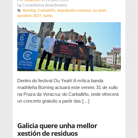
en
Comentarios desactivados
Burning
Burning
,
Carballiño
,
deputación ourense
,
ou yeah
,
celebra
xacobeo 2027
,
xunta
os
seus
50
anos
de
rock
cun
concerto
gratuíto
no
Carballiño
Dentro do festival Ou Yeah! A mítica banda
madrileña Burning actuará este venres 31 de xullo
na Praza da Veracruz do Carballiño, onde ofrecerá
un concerto gratuíto a partir das […]
Galicia quere unha mellor
xestión de residuos