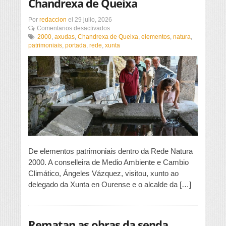
Chandrexa de Queixa
Por
redaccion
el
29 julio, 2026
en
Comentarios desactivados
Restauración
2000
,
axudas
,
Chandrexa de Queixa
,
elementos
,
natura
,
da
patrimoniais
,
portada
,
rede
,
xunta
Xunta
en
Chandrexa
de
Queixa
De elementos patrimoniais dentro da Rede Natura
2000. A conselleira de Medio Ambiente e Cambio
Climático, Ángeles Vázquez, visitou, xunto ao
delegado da Xunta en Ourense e o alcalde da […]
Rematan as obras da senda