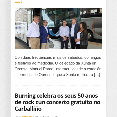
o
xunta
servizo
de
autobús
entre
O
Carballiño
e
Ourense
Con dúas frecuencias máis os sábados, domingos
e festivos ao mediodía. O delegado da Xunta en
Orense, Manuel Pardo, informou, desde a estación
intermodal de Ourense, que a Xunta mellorará […]
Burning celebra os seus 50 anos
de rock cun concerto gratuíto no
Carballiño
Por
redaccion
el
29 julio, 2026