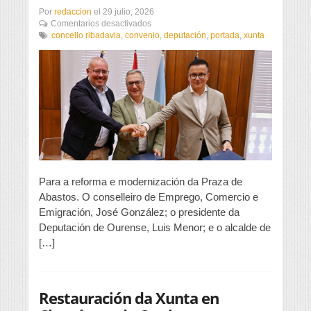
Por
redaccion
el
29 julio, 2026
en
Comentarios desactivados
Convenio
concello ribadavia
,
convenio
,
deputación
,
portada
,
xunta
Deputación,
Xunta
e
Concello
de
Ribadavia
Para a reforma e modernización da Praza de
Abastos. O conselleiro de Emprego, Comercio e
Emigración, José González; o presidente da
Deputación de Ourense, Luis Menor; e o alcalde de
[…]
Restauración da Xunta en