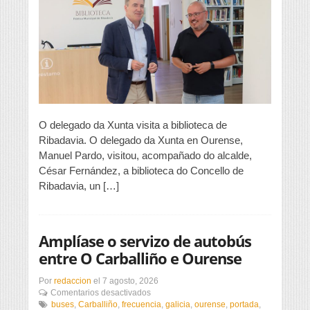
provincia,
beneficiarias
da
liña
de
subvencións
vencelladas
á
promoción
da
lingua
O delegado da Xunta visita a biblioteca de
Ribadavia. O delegado da Xunta en Ourense,
Manuel Pardo, visitou, acompañado do alcalde,
César Fernández, a biblioteca do Concello de
Ribadavia, un […]
Amplíase o servizo de autobús
entre O Carballiño e Ourense
Por
redaccion
el
7 agosto, 2026
en
Comentarios desactivados
Amplíase
buses
,
Carballiño
,
frecuencia
,
galicia
,
ourense
,
portada
,