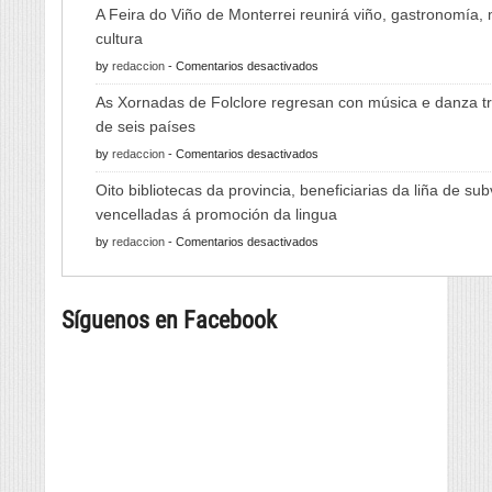
A Feira do Viño de Monterrei reunirá viño, gastronomía,
cultura
en
by
redaccion
-
Comentarios desactivados
A
As Xornadas de Folclore regresan con música e danza tr
Feira
de seis países
do
en
by
redaccion
-
Comentarios desactivados
Viño
As
de
Oito bibliotecas da provincia, beneficiarias da liña de su
Xornadas
Monterrei
vencelladas á promoción da lingua
de
reunirá
en
by
redaccion
-
Comentarios desactivados
Folclore
viño,
Oito
regresan
gastronomía,
bibliotecas
con
música
Síguenos en Facebook
da
música
e
provincia,
e
cultura
beneficiarias
danza
da
tradicional
liña
de
de
seis
subvencións
países
vencelladas