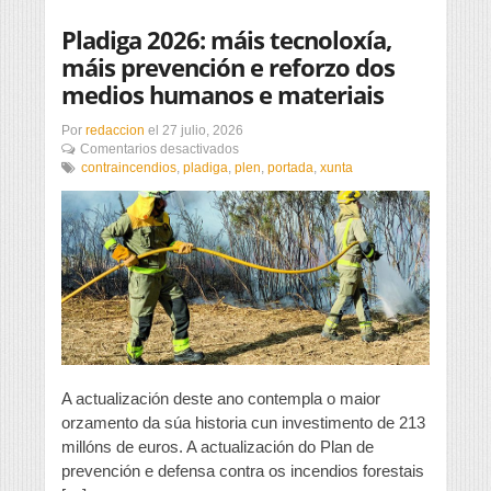
Pladiga 2026: máis tecnoloxía,
máis prevención e reforzo dos
medios humanos e materiais
Por
redaccion
el
27 julio, 2026
en
Comentarios desactivados
Pladiga
contraincendios
,
pladiga
,
plen
,
portada
,
xunta
2026:
máis
tecnoloxía,
máis
prevención
e
reforzo
dos
medios
humanos
e
materiais
A actualización deste ano contempla o maior
orzamento da súa historia cun investimento de 213
millóns de euros. A actualización do Plan de
prevención e defensa contra os incendios forestais