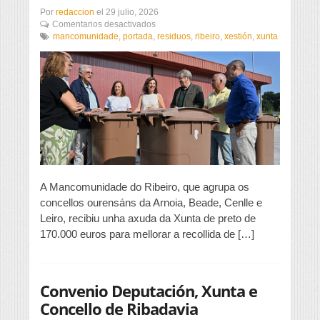
Por
redaccion
el
29 julio, 2026
en
Comentarios desactivados
Galicia
mancomunidade
,
portada
,
residuos
,
ribeiro
,
xestión
,
xunta
quere
unha
mellor
xestión
de
residuos
A Mancomunidade do Ribeiro, que agrupa os
concellos ourensáns da Arnoia, Beade, Cenlle e
Leiro, recibiu unha axuda da Xunta de preto de
170.000 euros para mellorar a recollida de […]
Convenio Deputación, Xunta e
Concello de Ribadavia