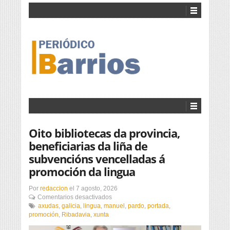
Oito bibliotecas da provincia,
beneficiarias da liña de
subvencións vencelladas á
promoción da lingua
Por
redaccion
el
7 agosto, 2026
en
Comentarios desactivados
Oito
axudas
,
galicia
,
lingua
,
manuel
,
pardo
,
portada
,
bibliotecas
promoción
,
Ribadavia
,
xunta
da