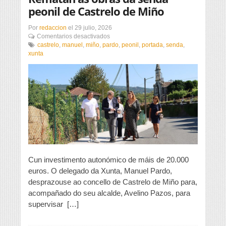
peonil de Castrelo de Miño
Por
redaccion
el
29 julio, 2026
en
Comentarios desactivados
Rematan
castrelo
,
manuel
,
miño
,
pardo
,
peonil
,
portada
,
senda
,
as
xunta
obras
da
senda
peonil
de
Castrelo
de
Miño
Cun investimento autonómico de máis de 20.000
euros. O delegado da Xunta, Manuel Pardo,
desprazouse ao concello de Castrelo de Miño para,
acompañado do seu alcalde, Avelino Pazos, para
supervisar […]