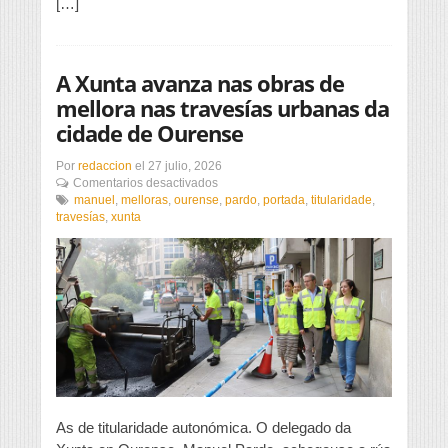
[…]
A Xunta avanza nas obras de
mellora nas travesías urbanas da
cidade de Ourense
Por
redaccion
el
27 julio, 2026
en
Comentarios desactivados
A
manuel
,
melloras
,
ourense
,
pardo
,
portada
,
titularidade
,
Xunta
travesías
,
xunta
avanza
nas
obras
de
mellora
nas
travesías
urbanas
da
cidade
de
Ourense
As de titularidade autonómica. O delegado da