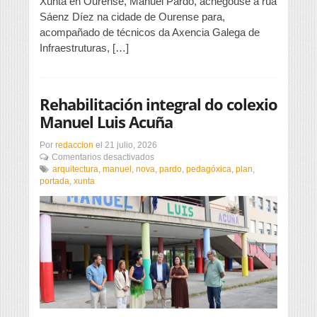
Xunta en Ourense, Manuel Pardo, achegouse a rúa
Sáenz Díez na cidade de Ourense para,
acompañado de técnicos da Axencia Galega de
Infraestruturas, […]
Rehabilitación integral do colexio
Manuel Luis Acuña
Por
redaccion
el
21 julio, 2026
en
Comentarios desactivados
Rehabilitación
arquitectura
,
manuel
,
nova
,
pardo
,
pedagóxica
,
plan
,
integral
portada
,
xunta
do
colexio
Manuel
Luis
Acuña