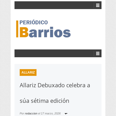
ALLARIZ
Allariz Debuxado celebra a
súa sétima edición
Por
redaccion
el
17 marzo, 2026