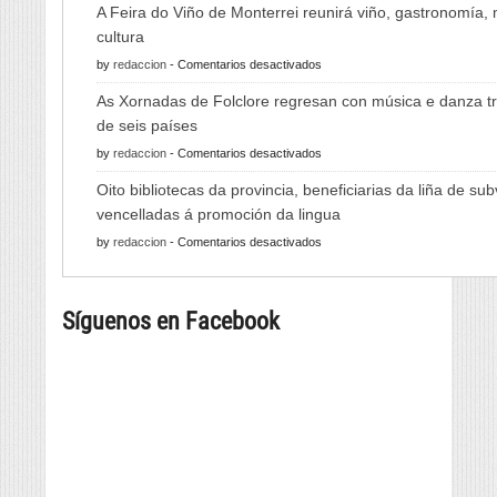
A Feira do Viño de Monterrei reunirá viño, gastronomía,
cultura
en
by
redaccion
-
Comentarios desactivados
A
As Xornadas de Folclore regresan con música e danza tr
Feira
de seis países
do
en
by
redaccion
-
Comentarios desactivados
Viño
As
de
Oito bibliotecas da provincia, beneficiarias da liña de su
Xornadas
Monterrei
vencelladas á promoción da lingua
de
reunirá
en
by
redaccion
-
Comentarios desactivados
Folclore
viño,
Oito
regresan
gastronomía,
bibliotecas
con
música
Síguenos en Facebook
da
música
e
provincia,
e
cultura
beneficiarias
danza
da
tradicional
liña
de
de
seis
subvencións
países
vencelladas