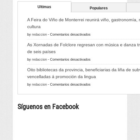
Ultimas
Populares
A Feira do Viño de Monterrei reunirá viño, gastronomía,
cultura
en
by
redaccion
-
Comentarios desactivados
A
As Xornadas de Folclore regresan con música e danza tr
Feira
de seis países
do
en
by
redaccion
-
Comentarios desactivados
Viño
As
de
Oito bibliotecas da provincia, beneficiarias da liña de su
Xornadas
Monterrei
vencelladas á promoción da lingua
de
reunirá
en
by
redaccion
-
Comentarios desactivados
Folclore
viño,
Oito
regresan
gastronomía,
bibliotecas
con
música
Síguenos en Facebook
da
música
e
provincia,
e
cultura
beneficiarias
danza
da
tradicional
liña
de
de