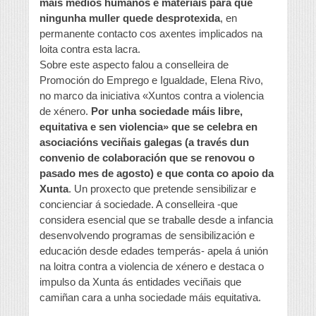
máis medios humanos e materiais para que
ningunha muller quede desprotexida
, en
permanente contacto cos axentes implicados na
loita contra esta lacra.
Sobre este aspecto falou a conselleira de
Promoción do Emprego e Igualdade, Elena Rivo,
no marco da iniciativa «Xuntos contra a violencia
de xénero.
Por unha sociedade máis libre,
equitativa e sen violencia» que se celebra en
asociacións veciñais galegas (a través dun
convenio de colaboración que se renovou o
pasado mes de agosto) e que conta co apoio da
Xunta
. Un proxecto que pretende sensibilizar e
concienciar á sociedade. A conselleira -que
considera esencial que se traballe desde a infancia
desenvolvendo programas de sensibilización e
educación desde edades temperás- apela á unión
na loitra contra a violencia de xénero e destaca o
impulso da Xunta ás entidades veciñais que
camiñan cara a unha sociedade máis equitativa.