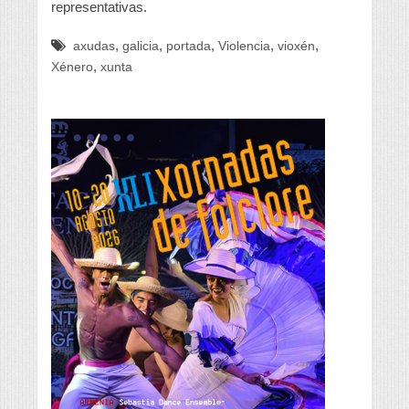
representativas.
,
,
,
,
,
axudas
galicia
portada
Violencia
vioxén
,
Xénero
xunta