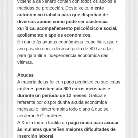
violencia de xénero conten con todos os apoios e
medidas de protección. Deste xeito,
o ente
autonómico traballa para que dispoñan de
diversos apoios como pode ser asistencia
xurídica, acompañamento psicolóxico e social,
acollemento e apoios económicos.
En canto ás axudas económicas, cabe dicir, que o
ano pasado concedéronse preto de 900 axudas
para garantir a independencia económica das
vítimas.
Axudas
A maioría delas foi cun pago periódico co que estas
mulleres
perciben ata 800 euros mensuais e
durante un período de 12 meses
. Galicia é
referente por dispor dunha axuda económica
mensual e ininterrompida todo o ano á que se
acolleron 571 mulleres.
A Xunta tamén facilita un
pago único para axudar
ás mulleres que teñen maiores dificultades de
inserción laboral
.