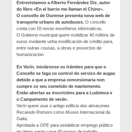
Entrevistamos a Alberto Fernández Diz, autor
do libro «En el barrio me llaman el Chino».
O concello de Ourense presenta nova web de
transporte urbano de autobuses.
O concello
conta con 10 novos enxeñeiros informáticos.
O Goberno municipal quere mobilizar 40 millóns de
euros mediante unha modificación de crédito para,
entre outras cousas, a obras e proxectos de
humanización.
En Verín, iniciáronse os trámites para que o
Concello se faga co control do servizo de augas
debido a que a empresa concesionaria non
cumpre co seu cometido de mantemento.
Están abertas as inscricións para a Ludoteca e
o Campamento de verán.
Verín quere usar o antigo edificio dos almacenes
Recaredo Romero como Museo Internacional da
Gaita.
Aprobada a OPE para estabilizar emprego público
en Verín; serán case 40 postos de traballo