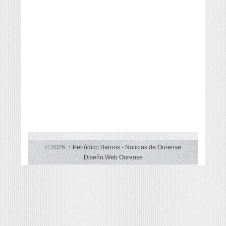
© 2026,
↑
Periódico Barrios
-
Noticias de Ourense
Diseño Web Ourense