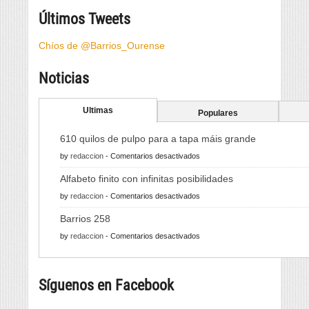
Últimos Tweets
Chíos de @Barrios_Ourense
Noticias
Ultimas
Populares
610 quilos de pulpo para a tapa máis grande
en
by
redaccion
-
Comentarios desactivados
610
Alfabeto finito con infinitas posibilidades
quilos
en
by
redaccion
-
Comentarios desactivados
de
Alfabeto
pulpo
Barrios 258
finito
para
en
by
redaccion
-
Comentarios desactivados
con
a
Barrios
infinitas
tapa
258
posibilidades
máis
Síguenos en Facebook
grande