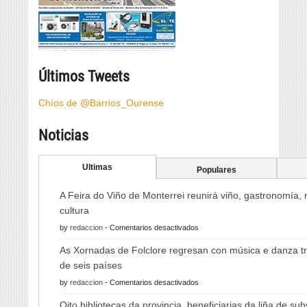
Últimos Tweets
Chíos de @Barrios_Ourense
Noticias
Ultimas
Populares
A Feira do Viño de Monterrei reunirá viño, gastronomía,
cultura
en
by
redaccion
-
Comentarios desactivados
A
As Xornadas de Folclore regresan con música e danza tr
Feira
de seis países
do
en
by
redaccion
-
Comentarios desactivados
Viño
As
de
Oito bibliotecas da provincia, beneficiarias da liña de su