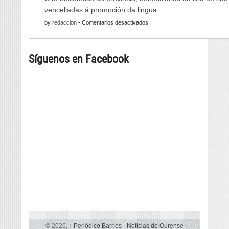
Xornadas
Monterrei
vencelladas á promoción da lingua
de
reunirá
en
by
redaccion
-
Comentarios desactivados
Folclore
viño,
Oito
regresan
gastronomía,
bibliotecas
con
música
Síguenos en Facebook
da
música
e
provincia,
e
cultura
beneficiarias
danza
da
tradicional
liña
de
de
seis
subvencións
países
vencelladas
á
promoción
da
lingua
© 2026,
↑
Periódico Barrios
-
Noticias de Ourense