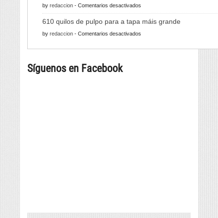
en
by
redaccion
-
Comentarios desactivados
a
Amplíase
iluminación
610 quilos de pulpo para a tapa máis grande
o
en
by
redaccion
-
Comentarios desactivados
servizo
610
de
quilos
autobús
Síguenos en Facebook
de
entre
pulpo
O
para
Carballiño
a
e
tapa
Ourense
máis
grande