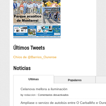
Últimos Tweets
Chíos de @Barrios_Ourense
Noticias
Ultimas
Populares
Celanova mellora a iluminación
en
by
redaccion
-
Comentarios desactivados
Celanova
Amplíase o servizo de autobús entre O Carballiño e Our
mellora