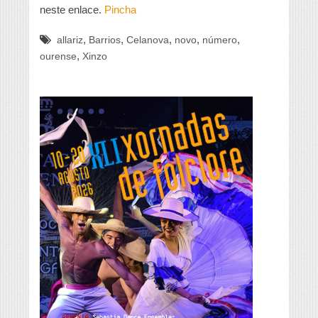
neste enlace.
Pincha
,
,
,
,
,
allariz
Barrios
Celanova
novo
número
,
ourense
Xinzo