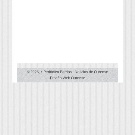
© 2026,
↑
Periódico Barrios
-
Noticias de Ourense
Diseño Web Ourense