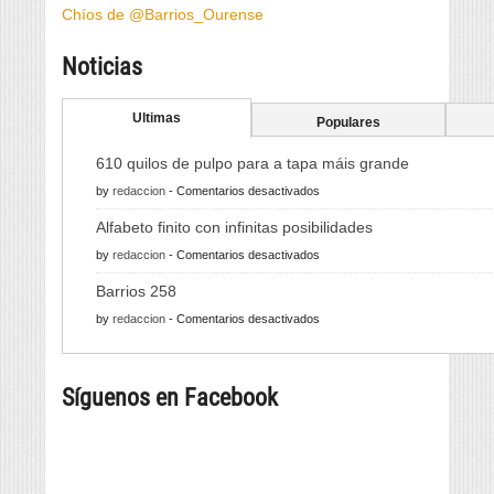
Chíos de @Barrios_Ourense
Noticias
Ultimas
Populares
610 quilos de pulpo para a tapa máis grande
en
by
redaccion
-
Comentarios desactivados
610
Alfabeto finito con infinitas posibilidades
quilos
en
by
redaccion
-
Comentarios desactivados
de
Alfabeto
pulpo
Barrios 258
finito
para
en
by
redaccion
-
Comentarios desactivados
con
a
Barrios
infinitas
tapa
258
posibilidades
máis
Síguenos en Facebook
grande