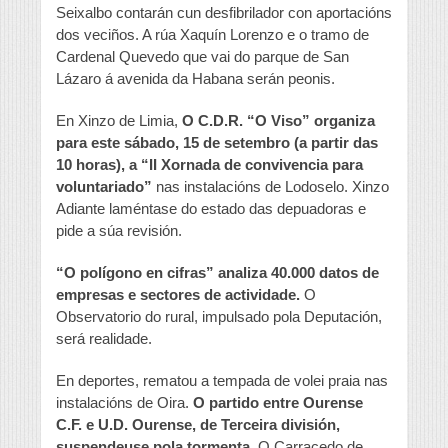
Seixalbo contarán cun desfibrilador con aportacións
dos veciños. A rúa Xaquín Lorenzo e o tramo de
Cardenal Quevedo que vai do parque de San
Lázaro á avenida da Habana serán peonis.
En Xinzo de Limia,
O C.D.R. “O Viso” organiza
para este sábado, 15 de setembro (a partir das
10 horas), a “II Xornada de convivencia para
voluntariado”
nas instalacións de Lodoselo. Xinzo
Adiante laméntase do estado das depuadoras e
pide a súa revisión.
“O polígono en cifras” analiza 40.000 datos de
empresas e sectores de actividade.
O
Observatorio do rural, impulsado pola Deputación,
será realidade.
En deportes, rematou a tempada de volei praia nas
instalacións de Oira.
O partido entre Ourense
C.F. e U.D. Ourense, de Terceira división,
suspendeuse pola tormenta.
O Carracedo de