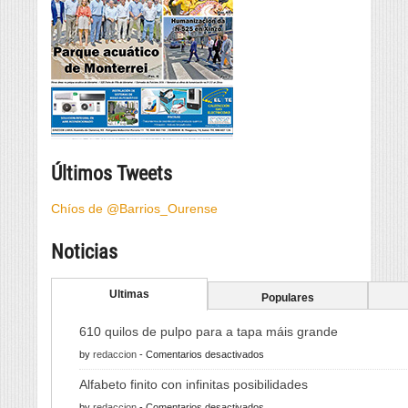
Últimos Tweets
Chíos de @Barrios_Ourense
Noticias
Ultimas
Populares
610 quilos de pulpo para a tapa máis grande
en
by
redaccion
-
Comentarios desactivados
610
Alfabeto finito con infinitas posibilidades
quilos
en
by
redaccion
-
Comentarios desactivados