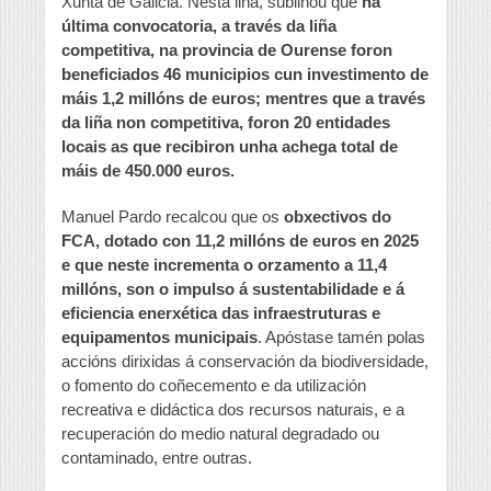
Xunta de Galicia. Nesta liña, subliñou que
na
última convocatoria, a través da liña
competitiva, na provincia de Ourense foron
beneficiados 46 municipios cun investimento de
máis 1,2 millóns de euros; mentres que a través
da liña non competitiva, foron 20 entidades
locais as que recibiron unha achega total de
máis de 450.000 euros.
Manuel Pardo recalcou que os
obxectivos do
FCA, dotado con 11,2 millóns de euros en 2025
e que neste incrementa o orzamento a 11,4
millóns, son o impulso á sustentabilidade e á
eficiencia enerxética das infraestruturas e
equipamentos municipais
. Apóstase tamén polas
accións dirixidas á conservación da biodiversidade,
o fomento do coñecemento e da utilización
recreativa e didáctica dos recursos naturais, e a
recuperación do medio natural degradado ou
contaminado, entre outras.