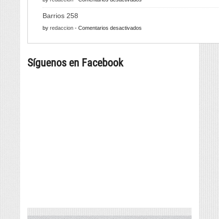
de
Alfabeto
pulpo
Barrios 258
finito
para
en
by
redaccion
-
Comentarios desactivados
con
a
Barrios
infinitas
tapa
258
posibilidades
máis
Síguenos en Facebook
grande