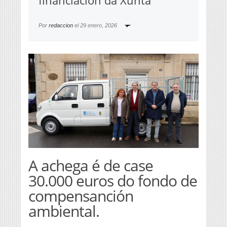
financiación da Xunta
Por
redaccion
el
29 enero, 2026
A achega é de case
30.000 euros do fondo de
compensanción
ambiental.