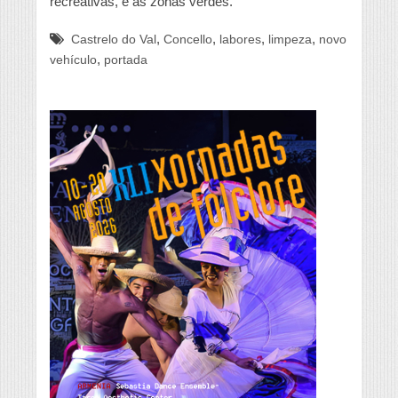
recreativas, e as zonas verdes.
,
,
,
,
Castrelo do Val
Concello
labores
limpeza
novo
,
vehículo
portada