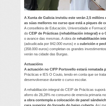
A Xunta de Galicia invistiu este verán 2,5 millón
as súas mellores no curso que está a piques de 
A conselleira de Educación, Universidade e Formaci
do
CEIP de Prácticas (rehabilitación integral) e o 
o avance das mesmas. A obra de
rehabilitación int
(adxudicada por 842.000 euros) e a
cubrición e pec
(358.000 euros) completan os grandes investimentos
verán na cidade das Burgas.
Actuacións
A actuación no CIFP Portovello estará rematada pa
Prácticas e IES O Couto, tendo en conta que se trata 
desenvolverase durante o curso escolar.
A rehabilitación integral do CEIP de Prácticas supor
aforro do 28,28% no consumo de enerxía primaria n
a obra contempla a colocación de panel sándwich n
cara superior do forxado do baixo cuberta.
Así me