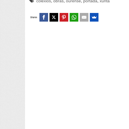
,
,
,
,
colexios
obras
ourense
portada
xunta
Shares