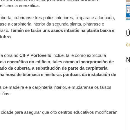
eficiencia enerxética.
erta, cubriranse tres patios interiores, limparase a fachada,
ase a carpintería interior da segunda planta, pintarase o
rrazo.
Tamén se farán uns aseos infantís na planta baixa e
Ú
tubro.
C
 a obra no
CIFP Portovello
inclúe, tal e como explicou a
N
ncia enerxética do edificio, tales como a incorporación de
ado da cuberta, a substitución de parte da carpintería
nha nova de biomasa e melloras puntuais da instalación de
e madeira e a carpintería interior, e mudaranse os falsos
cións.
á cidade para asegurar que oito centros educativos modificarán