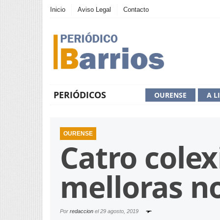
Inicio
Aviso Legal
Contacto
PERIÓDICOS
OURENSE
A L
OURENSE
Catro colex
melloras n
Por
redaccion
el
29 agosto, 2019