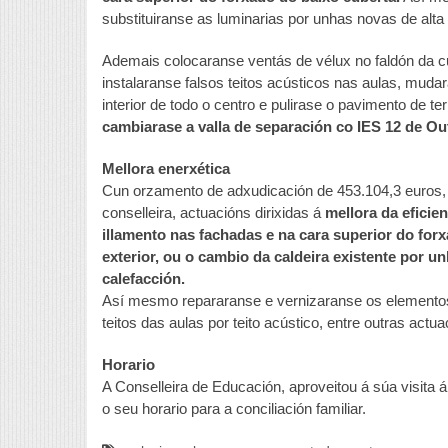
substituiranse as luminarias por unhas novas de alta 
Ademais colocaranse ventás de vélux no faldón da cub
instalaranse falsos teitos acústicos nas aulas, mudar
interior de todo o centro e pulirase o pavimento de te
cambiarase a valla de separación co IES 12 de Ou
Mellora enerxética
Cun orzamento de adxudicación de 453.104,3 euros,
conselleira, actuacións dirixidas á
mellora da eficie
illamento nas fachadas e na cara superior do forx
exterior, ou o cambio da caldeira existente por u
calefacción.
Así mesmo repararanse e vernizaranse os elementos d
teitos das aulas por teito acústico, entre outras actua
Horario
A Conselleira de Educación, aproveitou á súa visita 
o seu horario para a conciliación familiar.