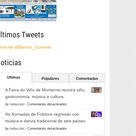
ltimos Tweets
híos de @Barrios_Ourense
oticias
Ultimas
Populares
Comentadas
A Feira do Viño de Monterrei reunirá viño,
gastronomía, música e cultura
en
by
redaccion
-
Comentarios desactivados
A
As Xornadas de Folclore regresan con
Feira
música e danza tradicional de seis países
do
en
by
redaccion
-
Comentarios desactivados
Viño
As