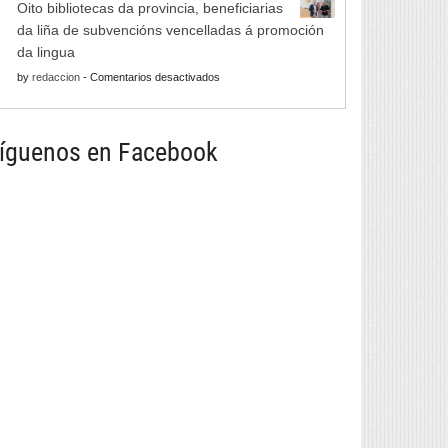
de
Oito bibliotecas da provincia, beneficiarias
Xornadas
Monterrei
da liña de subvencións vencelladas á promoción
de
reunirá
da lingua
Folclore
viño,
en
by
redaccion
-
Comentarios desactivados
regresan
gastronomía,
Oito
con
música
bibliotecas
música
e
da
íguenos en Facebook
e
cultura
provincia,
danza
beneficiarias
tradicional
da
de
liña
seis
de
países
subvencións
vencelladas
á
promoción
da
lingua