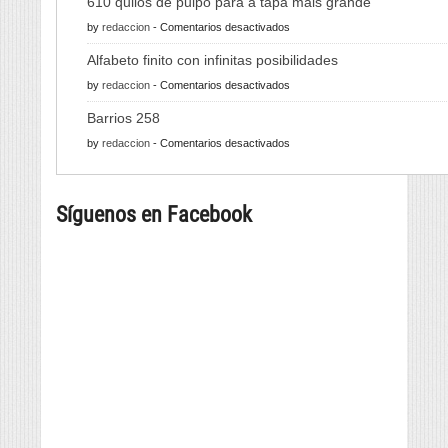
610 quilos de pulpo para a tapa máis grande
en
by
redaccion
-
Comentarios desactivados
610
Alfabeto finito con infinitas posibilidades
quilos
en
by
redaccion
-
Comentarios desactivados
de
Alfabeto
pulpo
Barrios 258
finito
para
en
by
redaccion
-
Comentarios desactivados
con
a
Barrios
infinitas
tapa
258
posibilidades
máis
Síguenos en Facebook
grande