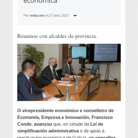
económica
Por
redaccion
el
27 abril, 2021
Reuniuse con alcaldes da provincia.
O vicepresidente económico e conselleiro de
Economía, Empresa e Innovación, Francisco
Conde, avanzou
que, en virtude da
Lei de
simplificación administrativa
e de apoio á
reactivación económica de Galicia,
os concellos