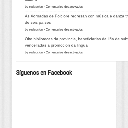
en
by
redaccion
-
Comentarios desactivados
A
As Xornadas de Folclore regresan con música e danza tr
Feira
de seis países
do
en
by
redaccion
-
Comentarios desactivados
Viño
As
de
Oito bibliotecas da provincia, beneficiarias da liña de su
Xornadas
Monterrei
vencelladas á promoción da lingua
de
reunirá
en
by
redaccion
-
Comentarios desactivados
Folclore
viño,
Oito
regresan
gastronomía,
bibliotecas
con
música
Síguenos en Facebook
da
música
e
provincia,
e
cultura
beneficiarias
danza
da
tradicional
liña
de
de
seis
subvencións
países
vencelladas
á
promoción