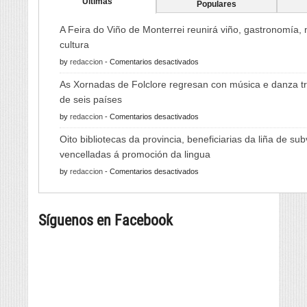
Ultimas
Populares
A Feira do Viño de Monterrei reunirá viño, gastronomía,
cultura
en
by
redaccion
-
Comentarios desactivados
A
As Xornadas de Folclore regresan con música e danza tr
Feira
de seis países
do
en
by
redaccion
-
Comentarios desactivados
Viño
As
de
Oito bibliotecas da provincia, beneficiarias da liña de su
Xornadas
Monterrei
vencelladas á promoción da lingua
de
reunirá
en
by
redaccion
-
Comentarios desactivados
Folclore
viño,
Oito
regresan
gastronomía,
bibliotecas
con
música
Síguenos en Facebook
da
música
e
provincia,
e
cultura
beneficiarias
danza
da
tradicional
liña
de
de
seis
subvencións