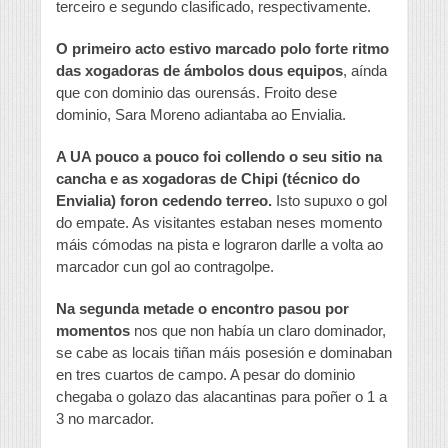
terceiro e segundo clasificado, respectivamente.
O primeiro acto estivo marcado polo forte ritmo
das xogadoras de ámbolos dous equipos
, aínda
que con dominio das ourensás. Froito dese
dominio, Sara Moreno adiantaba ao Envialia.
A UA pouco a pouco foi collendo o seu sitio na
cancha e as xogadoras de Chipi (técnico do
Envialia) foron cedendo terreo.
Isto supuxo o gol
do empate. As visitantes estaban neses momento
máis cómodas na pista e lograron darlle a volta ao
marcador cun gol ao contragolpe.
Na segunda metade o encontro pasou por
momentos
nos que non había un claro dominador,
se cabe as locais tiñan máis posesión e dominaban
en tres cuartos de campo. A pesar do dominio
chegaba o golazo das alacantinas para poñer o 1 a
3 no marcador.