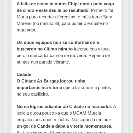
A falta de cinco minutos Chipi optou polo xogo
de cinco e este deulle bo resultado.
Primeiro foi
Marta para recurtar diferenzas, e máis tarde Sara
Moreno (no minuto 38) para poñer o empate no
marcador.
Os dous equipos non se conformaron e
buscaron no último minuto
facerse coa vitoria
pero o marcador xa non se movería. Reparto de
puntos nun partido vibrante.
Cidade
O Cidade As Burgas logrou unha
importantísima vitoria
que o fai sumar 6 puntos
no seu casilleiro.
Nerea logrou adiantar ao Cidade no marcador.
A
ledicia durou pouco xa que o UCAM Murcia
empatou aos dous minutos. Na segunda metade
un gol de Candela daba a vitoria momentanea
.
As franxiverdes defenderon o resultado como