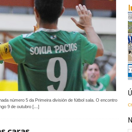
–
Majadahonda
Ú
da número 5 da Primeira división de fútbol sala. O encontro
C
ngo 9 de outubro […]
N
as caras