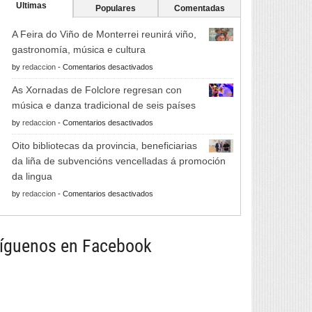
Ultimas
Populares
Comentadas
A Feira do Viño de Monterrei reunirá viño,
gastronomía, música e cultura
en
by
redaccion
-
Comentarios desactivados
A
As Xornadas de Folclore regresan con
Feira
música e danza tradicional de seis países
do
en
by
redaccion
-
Comentarios desactivados
Viño
As
de
Oito bibliotecas da provincia, beneficiarias
Xornadas
Monterrei
da liña de subvencións vencelladas á promoción
de
reunirá
da lingua
Folclore
viño,
en
by
redaccion
-
Comentarios desactivados
regresan
gastronomía,
Oito
con
música
bibliotecas
música
e
da
íguenos en Facebook
e
cultura
provincia,
danza
beneficiarias
tradicional
da
de
liña
seis