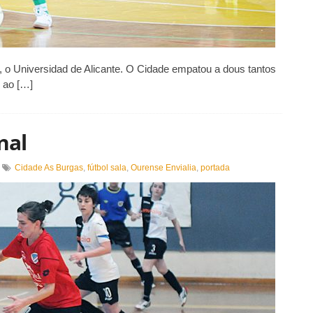
l, o Universidad de Alicante. O Cidade empatou a dous tantos
n ao […]
nal
n
Cidade As Burgas
,
fútbol sala
,
Ourense Envialia
,
portada
atro
ornadas
ara
inal