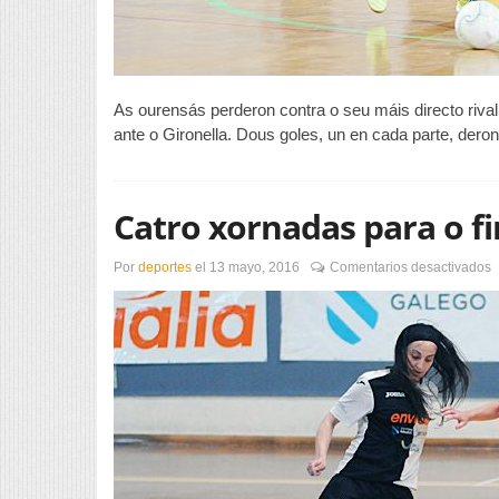
As ourensás perderon contra o seu máis directo riva
ante o Gironella. Dous goles, un en cada parte, dero
Catro xornadas para o fi
e
Por
deportes
el
13 mayo, 2016
Comentarios desactivados
C
x
p
o
f