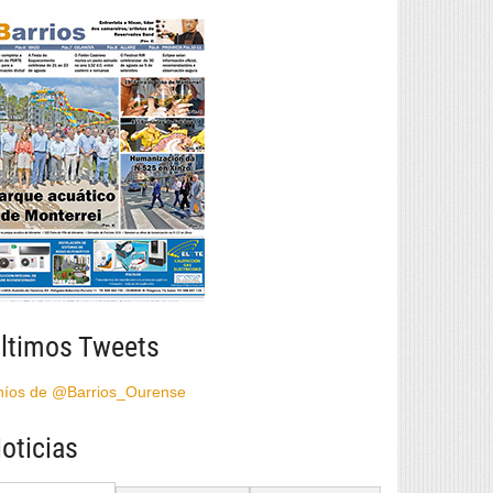
ltimos Tweets
híos de @Barrios_Ourense
oticias