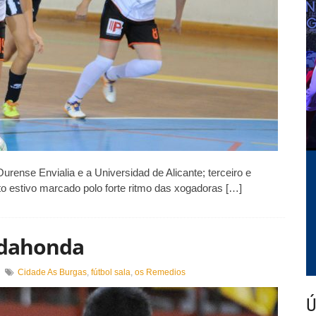
rense Envialia e a Universidad de Alicante; terceiro e
to estivo marcado polo forte ritmo das xogadoras […]
adahonda
en
Cidade As Burgas
,
fútbol sala
,
os Remedios
Cidade
As
Ú
Burgas