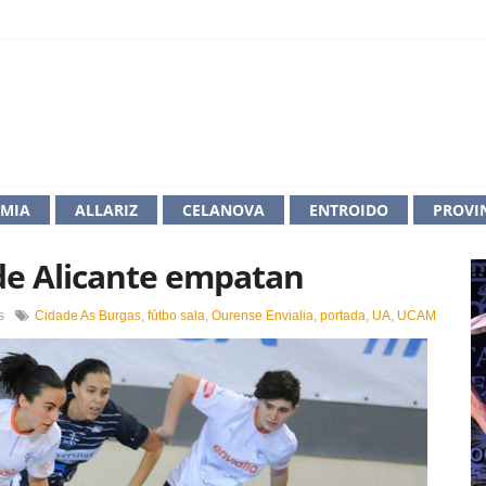
IMIA
ALLARIZ
CELANOVA
ENTROIDO
PROVI
 de Alicante empatan
en
s
Cidade As Burgas
,
fútbo sala
,
Ourense Envialia
,
portada
,
UA
,
UCAM
Envialia
e
Universidade
de
Alicante
empatan