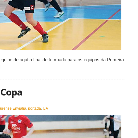
quipo de aquí a final de tempada para os equipos da Primeira
]
 Copa
urense Envialia
,
portada
,
UA
vialia
is
eto
pa