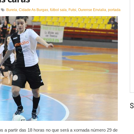
n
Burela
,
Cidade As Burgas
,
fútbol sala
,
Futsi
,
Ourense Envialia
,
portada
nvialia
idade
ense
s
aras
S
s a partir das 18 horas no que será a xornada número 29 de