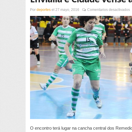
e
Por
deportes
el
27 mayo, 2016
Comentarios desactivados
E
e
C
v
a
c
O encontro terá lugar na cancha central dos Remedio