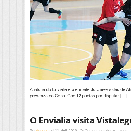
A vitoria do Envialia e o empate do Universidad de Al
presenza na Copa. Con 12 puntos por disputar […]
O Envialia visita Vistale
en
Por
deportes
el
22 abril, 2016
Comentarios desactivados