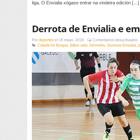
liga. O Envialia xógase entrar na vindeira edición […]
Derrota de Envialia e e
e
Por
deportes
el
16 mayo, 2016
Comentarios desactivados
D
Cidade As Burgas
,
fútbol sala
,
Gironella
,
Ourense Envialia
,
p
d
E
e
e
d
C