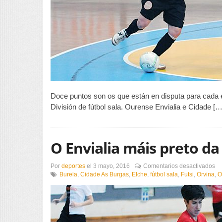
Doce puntos son os que están en disputa para cada e
División de fútbol sala. Ourense Envialia e Cidade […
O Envialia máis preto da
en
Por
deportes
el
3 mayo, 2016
Comentarios desactivados
O
Burela
,
Cidade As Burgas
,
Elche
,
fútbol sala
,
Futsi
,
Orvina
,
O
En
má
pr
da
Co