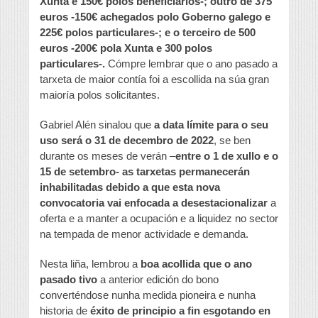
Xunta e 150€ polos beneficiarios-; outro de 375
euros -150€ achegados polo Goberno galego e
225€ polos particulares-; e o terceiro de 500
euros -200€ pola Xunta e 300 polos
particulares-.
Cómpre lembrar que o ano pasado a
tarxeta de maior contía foi a escollida na súa gran
maioría polos solicitantes.
Gabriel Alén sinalou que
a data límite para o seu
uso será o 31 de decembro de 2022
, se ben
durante os meses de verán –
entre o 1 de xullo e o
15 de setembro- as tarxetas permanecerán
inhabilitadas debido a que esta nova
convocatoria vai enfocada a desestacionalizar
a
oferta e a manter a ocupación e a liquidez no sector
na tempada de menor actividade e demanda.
Nesta liña, lembrou a
boa acollida que o ano
pasado tivo
a anterior edición do bono
converténdose nunha medida pioneira e nunha
historia de
éxito de principio a fin esgotando en