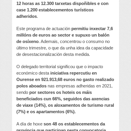
12 horas as 12.300 tarxetas dispoñibles e con
case 1.200 establecementos turísticos
adheridos
.
Este programa de actuación
permitiu inxectar 7,6
millóns de euros ao sector e supuxo un balón
de osíxeno
. Ademais, concentrou o consumo no
último trimestre, o que da unha idea da capacidade
de desestacionalización desta medida.
O delegado territorial significou que o impacto
económico desta
iniciativa repercutiu en
Ourense en 921.913,68 euros no gasto realizado
polos aboados
nas empresas adheridas en 2021,
sendo
por sectores os hoteis os máis
beneficiados cun 66%, seguidos das axencias
de viaxe (14%), os aloxamentos de turismo rural
(7%) e os apartamentos (6%).
A día de hoxe
son 48 os establecementos da
provincia que participan nesta convocatoria