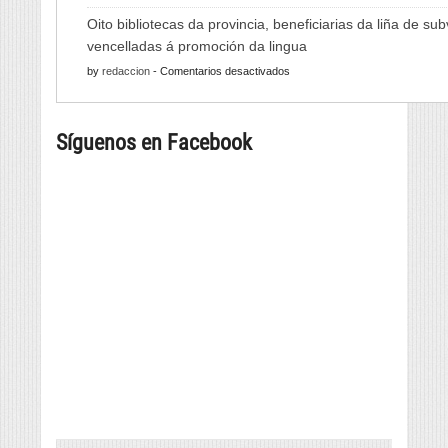
As
de
Oito bibliotecas da provincia, beneficiarias da liña de su
Xornadas
Monterrei
vencelladas á promoción da lingua
de
reunirá
en
by
redaccion
-
Comentarios desactivados
Folclore
viño,
Oito
regresan
gastronomía,
bibliotecas
con
música
Síguenos en Facebook
da
música
e
provincia,
e
cultura
beneficiarias
danza
da
tradicional
liña
de
de
seis
subvencións
países
vencelladas
á
promoción
da
lingua