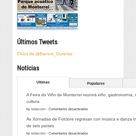
Últimos Tweets
Chíos de @Barrios_Ourense
Noticias
Ultimas
Populares
A Feira do Viño de Monterrei reunirá viño, gastronomía,
cultura
en
by
redaccion
-
Comentarios desactivados
A
As Xornadas de Folclore regresan con música e danza tr
Feira
de seis países
do
en
by
redaccion
-
Comentarios desactivados
Viño