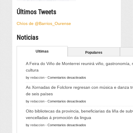
Últimos Tweets
Chíos de @Barrios_Ourense
Noticias
Ultimas
Populares
A Feira do Viño de Monterrei reunirá viño, gastronomía,
cultura
en
by
redaccion
-
Comentarios desactivados
A
As Xornadas de Folclore regresan con música e danza tr
Feira
de seis países
do
en
by
redaccion
-
Comentarios desactivados
Viño
As
de
Oito bibliotecas da provincia, beneficiarias da liña de su
Xornadas
Monterrei
vencelladas á promoción da lingua
de
reunirá
en
by
redaccion
-
Comentarios desactivados
Folclore
viño,
Oito