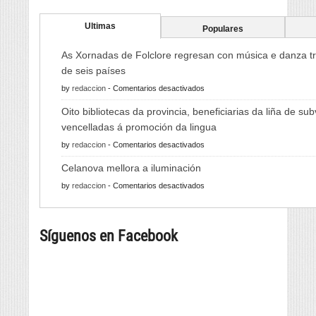
Ultimas
Populares
As Xornadas de Folclore regresan con música e danza tr
de seis países
en
by
redaccion
-
Comentarios desactivados
As
Oito bibliotecas da provincia, beneficiarias da liña de su
Xornadas
vencelladas á promoción da lingua
de
en
by
redaccion
-
Comentarios desactivados
Folclore
Oito
regresan
Celanova mellora a iluminación
bibliotecas
con
en
by
redaccion
-
Comentarios desactivados
da
música
Celanova
provincia,
e
mellora
beneficiarias
danza
Síguenos en Facebook
a
da
tradicional
iluminación
liña
de
de
seis
subvencións
países
vencelladas
á