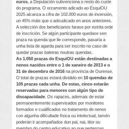
euros
, a Deputación subvenciona o resto do custe
do programa. O orzamento adicado ao EsquiOU
2025 alcanza a cifra de 102.000 euros de inversión,
un 45% máis que o adxudicado en anos anteriores.
A selección dos beneficiarios farase por estrita orde
de inscrición. Se algún participante quedase sen
praza na quenda que lle corresponde, pasaría a
unha lista de agarda para ser inscrito no caso de
quedar prazas baleiras noutras quendas.
As 1.050 prazas do EsquiOU están destinadas a
nenos nacidos entre o 1 de xaneiro de 2013 e o
31 de decembro de 2016
na provincia de Ourense.
O total de prazas estará dividido en
10 quendas de
105 prazas cada unha
.
De estas, cinco estarán
reservadas para menores con algún tipo de
discapacidade
. Os rapaces, ademais de estar
permanentemente supervisados por monitores
formados e cualificados no tratamento de nenos
con algunha dificultade física ou intelectual, tamén
poderán ir acompañados dun pai, nai, titor ou
membro do centro educativo ao que pertenzan.