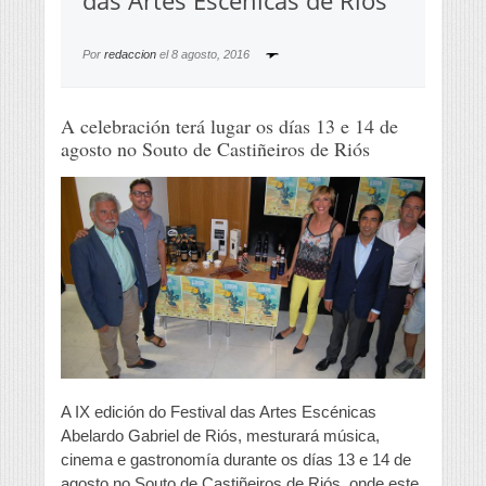
das Artes Escénicas de Riós
Por
redaccion
el
8 agosto, 2016
A celebración terá lugar os días 13 e 14 de
agosto no Souto de Castiñeiros de Riós
A IX edición do Festival das Artes Escénicas
Abelardo Gabriel de Riós, mesturará música,
cinema e gastronomía durante os días 13 e 14 de
agosto no Souto de Castiñeiros de Riós, onde este