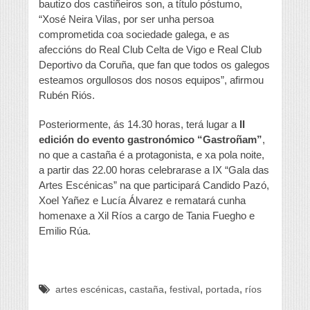
bautizo dos castiñeiros son, a título póstumo,
“Xosé Neira Vilas, por ser unha persoa
comprometida coa sociedade galega, e as
afeccións do Real Club Celta de Vigo e Real Club
Deportivo da Coruña, que fan que todos os galegos
esteamos orgullosos dos nosos equipos”, afirmou
Rubén Riós.
Posteriormente, ás 14.30 horas, terá lugar a
II
edición do evento gastronómico “Gastroñam”
,
no que a castaña é a protagonista, e xa pola noite,
a partir das 22.00 horas celebrarase a IX “Gala das
Artes Escénicas” na que participará Candido Pazó,
Xoel Yañez e Lucía Álvarez e rematará cunha
homenaxe a Xil Ríos a cargo de Tania Fuegho e
Emilio Rúa.
,
,
,
,
artes escénicas
castaña
festival
portada
ríos