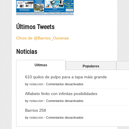
Últimos Tweets
Chíos de @Barrios_Ourense
Noticias
Ultimas
Populares
610 quilos de pulpo para a tapa máis grande
en
by
redaccion
-
Comentarios desactivados
610
Alfabeto finito con infinitas posibilidades
quilos
en
by
redaccion
-
Comentarios desactivados
de
Alfabeto
pulpo
Barrios 258
finito
para
en
by
redaccion
-
Comentarios desactivados
con
a
Barrios
infinitas
tapa