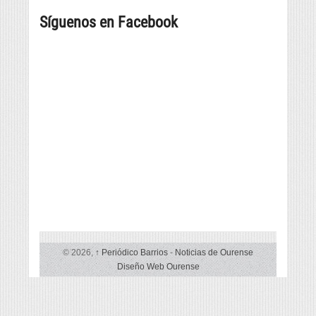
258
posibilidades
máis
Síguenos en Facebook
grande
© 2026,
↑
Periódico Barrios
-
Noticias de Ourense
Diseño Web Ourense